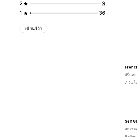
2
9
1
36
เขียนรีวิว
Frenc
ฝรั่งเศส
7 วัน 
สหราช
6 เดือ