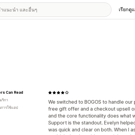
เรียกดู
ers Can Read
มริกา
We switched to BOGOS to handle our p
ในการใช้แอป
free gift offer and a checkout upsell on
and the core functionality does what
Support is the standout. Evelyn helpe
was quick and clear on both. When I 