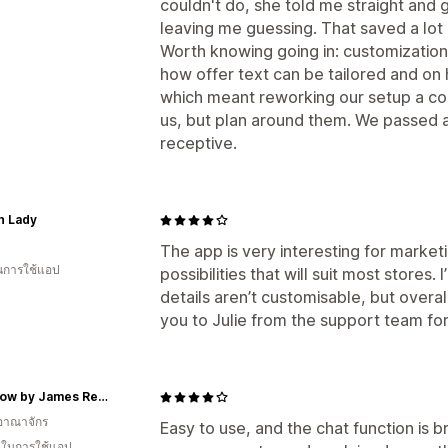
couldn't do, she told me straight and
leaving me guessing. That saved a lot 
Worth knowing going in: customization
how offer text can be tailored and on 
which meant reworking our setup a cou
us, but plan around them. We passed
receptive.
h Lady
The app is very interesting for marke
ในการใช้แอป
possibilities that will suit most stores
details aren’t customisable, but overal
you to Julie from the support team for
Self Glow by James Read
อาณาจักร
Easy to use, and the chat function is br
น ในการใช้แอป