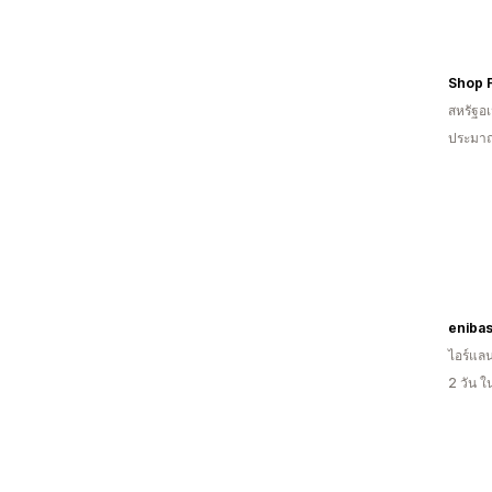
Shop 
สหรัฐอเ
ประมาณ
eniba
ไอร์แลน
2 วัน 