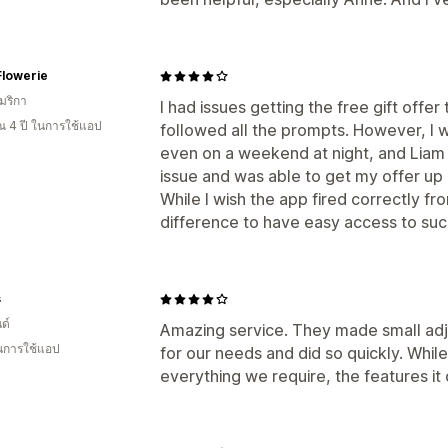
Flowerie
มริกา
I had issues getting the free gift offe
 4 ปี ในการใช้แอป
followed all the prompts. However, I w
even on a weekend at night, and Liam 
issue and was able to get my offer up
While I wish the app fired correctly fro
difference to have easy access to suc
s
ด์
Amazing service. They made small adju
ในการใช้แอป
for our needs and did so quickly. Whil
everything we require, the features it