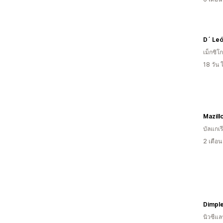
D´ Le
เม็กซิโก
18 วัน
บัลแกเร
2 เดือ
Dimpl
นิวซีแล