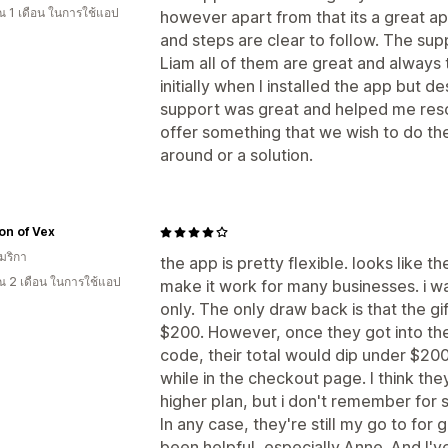
 1 เดือน ในการใช้แอป
however apart from that its a great a
and steps are clear to follow. The su
Liam all of them are great and always 
initially when I installed the app but d
support was great and helped me resol
offer something that we wish to do t
around or a solution.
on of Vex
มริกา
the app is pretty flexible. looks like t
 2 เดือน ในการใช้แอป
make it work for many businesses. i wa
only. The only draw back is that the gi
$200. However, once they got into th
code, their total would dip under $200
while in the checkout page. I think the
higher plan, but i don't remember for 
In any case, they're still my go to for 
been helpful, especially Anne. And I'