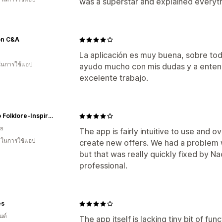
was a superstar and explained everythi
ón C&A
La aplicación es muy buena, sobre to
 ในการใช้แอป
ayudo mucho con mis dudas y a enten
excelente trabajo.
Mazillo Folklore-Inspired Skincare™
ีย
The app is fairly intuitive to use and o
น ในการใช้แอป
create new offers. We had a problem w
but that was really quickly fixed by 
professional.
es
นด์
The app itself is lacking tiny bit of fun