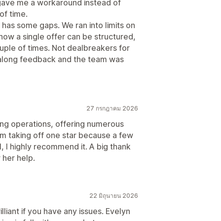
 gave me a workaround instead of
of time.
 has some gaps. We ran into limits on
how a single offer can be structured,
ple of times. Not dealbreakers for
 along feedback and the team was
27 กรกฎาคม 2026
ting operations, offering numerous
. I’m taking off one star because a few
l, I highly recommend it. A big thank
 her help.
22 มิถุนายน 2026
illiant if you have any issues. Evelyn