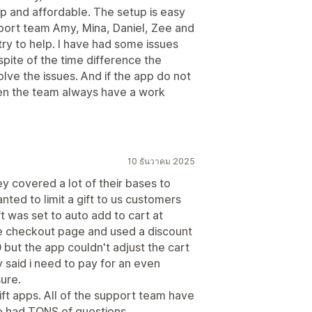
pp and affordable. The setup is easy
pport team Amy, Mina, Daniel, Zee and
try to help. I have had some issues
espite of the time difference the
ve the issues. And if the app do not
hen the team always have a work
10 ธันวาคม 2025
hey covered a lot of their bases to
nted to limit a gift to us customers
ft was set to auto add to cart at
e checkout page and used a discount
 but the app couldn't adjust the cart
y said i need to pay for an even
sure.
gift apps. All of the support team have
ve had TONS of questions.