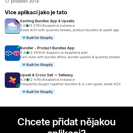
17. prosinec 2014
Více aplikací jako je tato
Kaching Bundles App & Upsells
z 5 hvězd
5,0
(5 078)
•
Bezplatná instalace
Celkový počet recenzí: 5078
Boost AOV with quantity breaks, product bundles & upsell app
Built for Shopify
Bundler ‑ Product Bundles App
z 5 hvězd
4,9
(2 493)
•
K dispozici je bezplatný plán
Celkový počet recenzí: 2493
Earn more with bundle offers, bundle upsells & quantity breaks
Built for Shopify
Upsell & Cross Sell — Selleasy
z 5 hvězd
4,9
(2 478)
•
Bezplatná instalace
Celkový počet recenzí: 2478
Frequently bought together bundles & in cart upsell, boost AOV
Built for Shopify
Chcete přidat nějakou