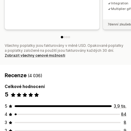
Integration
Multiplier gif
7denní zkušeb
Všechny poplatky jsou fakturovány v měně USD. Opakované poplatky
a poplatky založené na použití jsou fakturovány každých 30 dní.
Zobrazit všechny cenové možnosti
Recenze
(4 036)
Celkové hodnocení
5
5
3,9 tis.
4
84
3
8
2
9