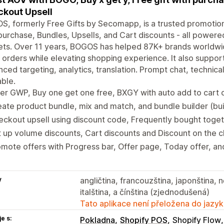
kout Upsell
, formerly Free Gifts by Secomapp, is a trusted promotion
purchase, Bundles, Upsells, and Cart discounts - all powered
ts. Over 11 years, BOGOS has helped 87K+ brands worldwid
orders while elevating shopping experience. It also suppo
ced targeting, analytics, translation. Prompt chat, technica
able.
er GWP, Buy one get one free, BXGY with auto add to cart or
ate product bundle, mix and match, and bundle builder (bui
ckout upsell using discount code, Frequently bought toge
 up volume discounts, Cart discounts and Discount on the 
mote offers with Progress bar, Offer page, Today offer, an
y
angličtina, francouzština, japonština, 
italština, a čínština (zjednodušená)
Tato aplikace není přeložena do jazyk
e s:
Pokladna
Shopify POS
Shopify Flow