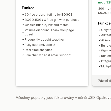
nebo $28
Funkce
300 mont
$0.05 pe
30 free orders lifetime by BOGOS
BOGO, BXGY & Free gift with purchase
Funkce
Classic bundle, Mix and match
Only f
Volume discount, Thank you page
upsell
All fea
Frequently bought together
AI Ass
Fully customizable UI
Bundle 
Real-time analytics
Work w
Live chat, video & email support
Run of
Integra
Multipl
7denní z
Všechny poplatky jsou fakturovány v měně USD. Opakovan