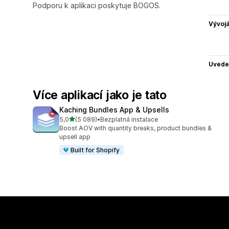
Podporu k aplikaci poskytuje BOGOS.
Vývojá
Uvede
Více aplikací jako je tato
Kaching Bundles App & Upsells
z 5 hvězd
5,0
(5 089)
•
Bezplatná instalace
Celkový počet recenzí: 5089
Boost AOV with quantity breaks, product bundles &
upsell app
Built for Shopify