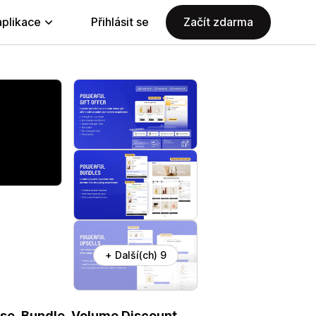
aplikace
Přihlásit se
Začít zdarma
+ Další(ch) 9
ase, Bundle, Volume Discount,