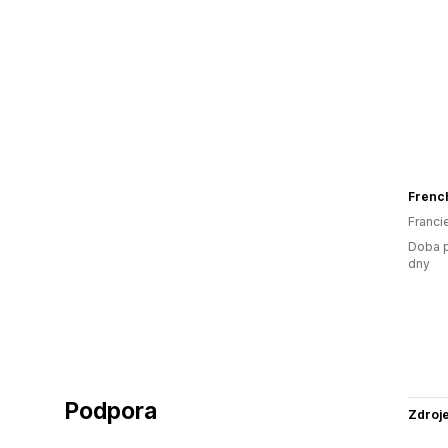
Frenc
Franci
Doba p
dny
Podpora
Zdroj