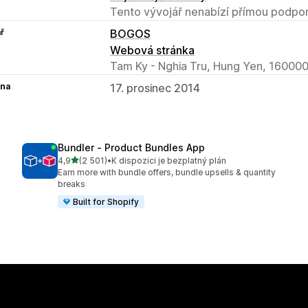
Tento vývojář nenabízí přímou podpor
ř
BOGOS
Webová stránka
Tam Ky - Nghia Tru, Hung Yen, 160000
na
17. prosinec 2014
Bundler ‑ Product Bundles App
z 5 hvězd
4,9
(2 501)
•
K dispozici je bezplatný plán
Celkový počet recenzí: 2501
Earn more with bundle offers, bundle upsells & quantity
breaks
Built for Shopify