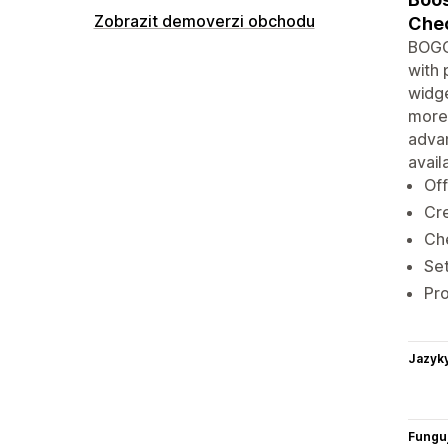
Zobrazit demoverzi obchodu
Chec
BOGOS
with 
widge
more 
advan
avail
Off
Cre
Che
Set
Pro
Jazyk
Funguj