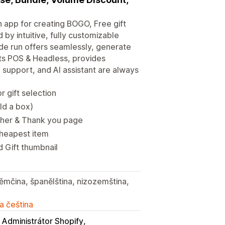
 app for creating BOGO, Free gift
 by intuitive, fully customizable
e run offers seamlessly, generate
rts POS & Headless, provides
l support, and AI assistant are always
 gift selection
ld a box)
ther & Thank you page
cheapest item
d Gift thumbnail
němčina, španělština, nizozemština,
a čeština
Administrátor Shopify