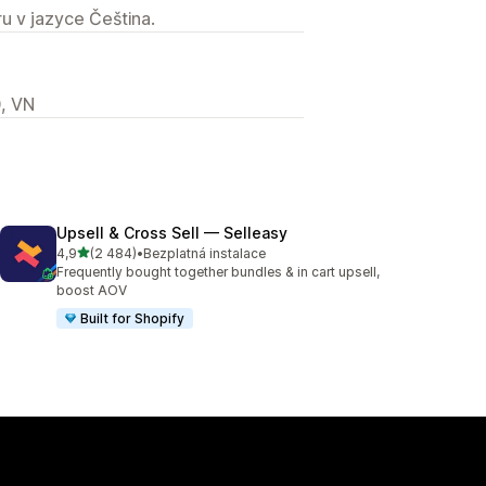
u v jazyce Čeština.
, VN
Upsell & Cross Sell — Selleasy
z 5 hvězd
4,9
(2 484)
•
Bezplatná instalace
Celkový počet recenzí: 2484
Frequently bought together bundles & in cart upsell,
boost AOV
Built for Shopify