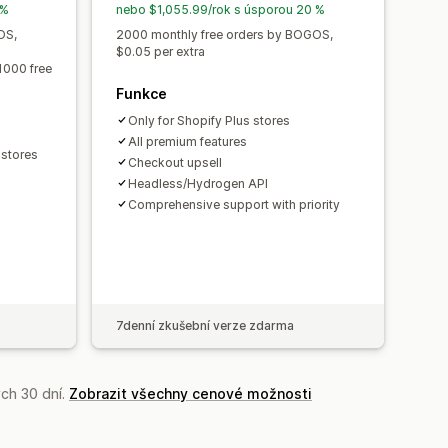
acenění
Dynamické nacenění
 %
nebo $1,055.99/rok s úsporou 20 %
nnost trychtýře
OS,
2000 monthly free orders by BOGOS,
$0.05 per extra
1000 free
Funkce
Only for Shopify Plus stores
All premium features
 stores
Checkout upsell
Headless/Hydrogen API
Comprehensive support with priority
7denní zkušební verze zdarma
ch 30 dní.
Zobrazit všechny cenové možnosti