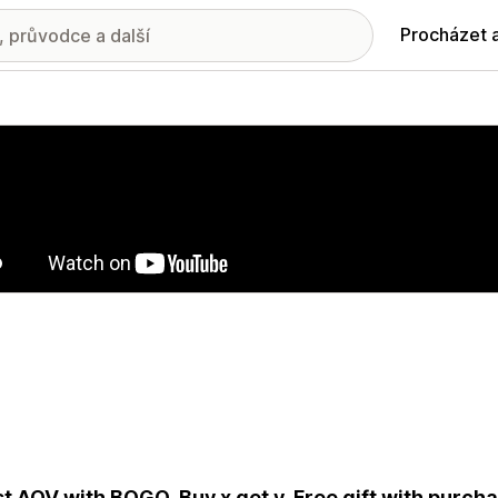
Procházet 
ie propagovaných obrázků
t AOV with BOGO, Buy x get y, Free gift with purch