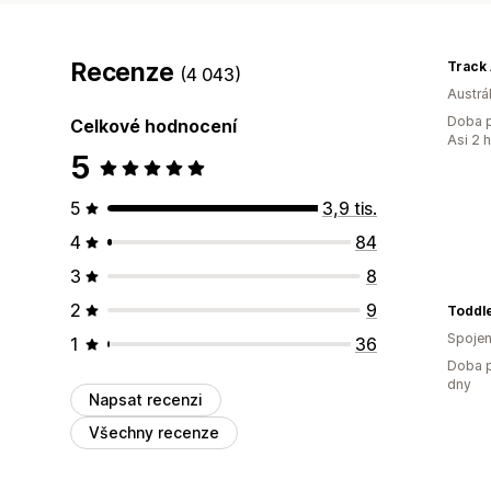
Recenze
Track
(4 043)
Austrál
Doba p
Celkové hodnocení
Asi 2 
5
5
3,9 tis.
4
84
3
8
2
9
Toddl
Spojen
1
36
Doba p
dny
Napsat recenzi
Všechny recenze