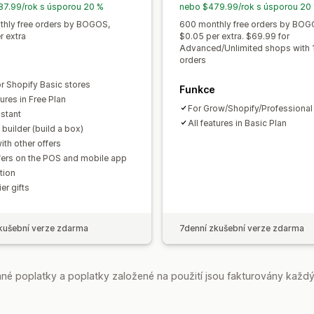
Doprava zdarma
BOGO
Hromadné n
7.99/rok s úsporou 20 %
nebo $479.99/rok s úsporou 20
Míry prokliku
Konverzní poměry
Výko
Vlastní nacenění
hly free orders by BOGOS,
600 monthly free orders by BOG
r extra
$0.05 per extra. $69.99 for
Advanced/Unlimited shops with 
orders
or Shopify Basic stores
Funkce
tures in Free Plan
For Grow/Shopify/Professional
istant
All features in Basic Plan
builder (build a box)
ith other offers
fers on the POS and mobile app
tion
ier gifts
kušební verze zdarma
7denní zkušební verze zdarma
é poplatky a poplatky založené na použití jsou fakturovány každý