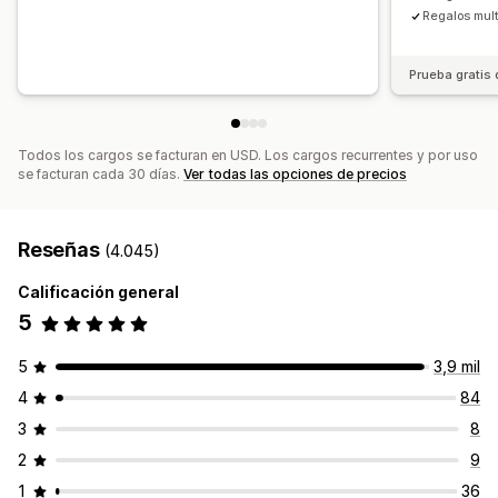
Tasas de clics
Tasas de conversión
Regalos mult
Personalizar precios
Rendimiento del embudo
Prueba gratis 
Todos los cargos se facturan en USD. Los cargos recurrentes y por uso
se facturan cada 30 días.
Ver todas las opciones de precios
Reseñas
(4.045)
Calificación general
5
5
3,9 mil
4
84
3
8
2
9
1
36