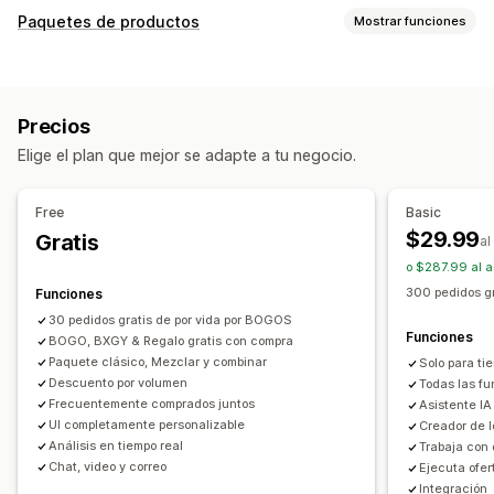
Personalización
Paquetes de productos
Mostrar funciones
Venta adicional en el carrito
Venta adicional en el pago
Tipos de paquetes
Venta adicional en la página de producto
Paquetes fijos
Multipaquetes
Paquetes combinados
Barra de progreso
Precios
Paquetes de variantes
Crea una caja
Venta adicional en la página de agradecimiento
Elige el plan que mejor se adapte a tu negocio.
Paquetes de muestras
Cajas de suscripción
Ventanas emergentes
CSS personalizado
Paquetes de venta adicional
HTML personalizado
Múltiples monedas
Free
Basic
Paquetes de ventas cruzadas
Múltiples idiomas
Reglas personalizadas
$29.99
Gratis
al
Compras conjuntas frecuentes
Productos relacionados
Ofertas y recomendaciones
o $287.99 al 
Productos digitales
Productos físicos
Regalos gratis
Envío gratis
300 pedidos g
Funciones
Paquetes personalizados
Recomendaciones de productos
30 pedidos gratis de por vida por BOGOS
Funciones
Precios que puedes fijar
BOGO, BXGY & Regalo gratis con compra
Compras conjuntas frecuentes
Paquetes
Paquete clásico, Mezclar y combinar
Solo para ti
Precios fijos
Precios por niveles
Descuentos por cantidad
Descuentos por cantidad
Descuentos por volumen
Descuento por volumen
Todas las fu
Descuentos
Descuentos por volumen
Descuentos por niveles
Recomendaciones de IA
Frecuentemente comprados juntos
Asistente IA
UI completamente personalizable
Creador de l
Descuentos globales
Descuentos porcentuales
Procesamiento prioritario
Análisis en tiempo real
Trabaja con 
Descuentos en el carrito
Envío gratis
BOGO
Chat, video y correo
Ejecuta ofer
Informes y estadísticas
Precios al por mayor
Precios dinámicos
Integración