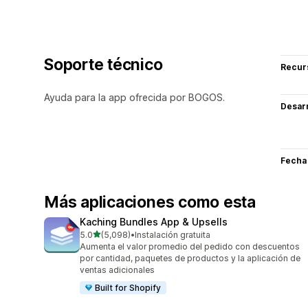
Soporte técnico
Recur
Ayuda para la app ofrecida por BOGOS.
Desarr
Fecha
Más aplicaciones como esta
Kaching Bundles App & Upsells
de 5 estrellas
5.0
(5,098)
•
Instalación gratuita
5098 reseñas en total
Aumenta el valor promedio del pedido con descuentos
por cantidad, paquetes de productos y la aplicación de
ventas adicionales
Built for Shopify