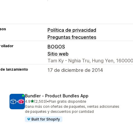
sos
Política de privacidad
Preguntas frecuentes
ollador
BOGOS
Sitio web
Tam Ky - Nghia Tru, Hung Yen, 160000
 de lanzamiento
17 de diciembre de 2014
Bundler ‑ Product Bundles App
de 5 estrellas
4.9
(2,503)
•
Plan gratis disponible
2503 reseñas en total
Gana más con ofertas de paquetes, ventas adicionales
de paquetes y descuentos por cantidad
Built for Shopify