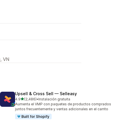
, VN
Upsell & Cross Sell — Selleasy
de 5 estrellas
4.9
(2,486)
•
Instalación gratuita
2486 reseñas en total
Aumenta el VMP con paquetes de productos comprados
juntos frecuentemente y ventas adicionales en el carrito
Built for Shopify