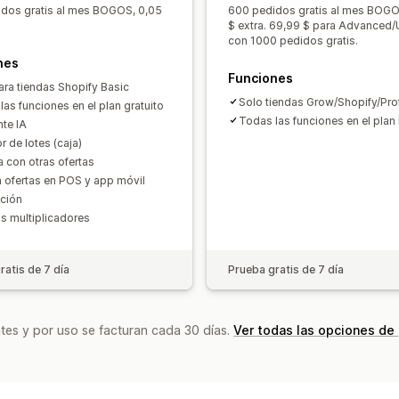
Informes y estadísticas
Descuentos en el carrito
Envío gratis
dos gratis al mes BOGOS, 0,05
600 pedidos gratis al mes BOGO
Tasas de clics
Tasas de conversión
$ extra. 69,99 $ para Advanced/
Precios dinámicos
Personalizar preci
con 1000 pedidos gratis.
nes
Funciones
ara tiendas Shopify Basic
Solo tiendas Grow/Shopify/Pro
las funciones en el plan gratuito
Todas las funciones en el plan
nte IA
r de lotes (caja)
a con otras ofertas
a ofertas en POS y app móvil
ación
s multiplicadores
ratis de 7 día
Prueba gratis de 7 día
tes y por uso se facturan cada 30 días.
Ver todas las opciones de