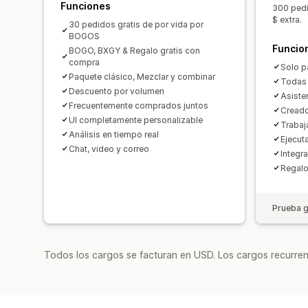
Funciones
300 pedi
$ extra.
30 pedidos gratis de por vida por
BOGOS
Funcio
BOGO, BXGY & Regalo gratis con
compra
Solo p
Paquete clásico, Mezclar y combinar
Todas 
Descuento por volumen
Asiste
Frecuentemente comprados juntos
Creado
UI completamente personalizable
Trabaj
Análisis en tiempo real
Ejecut
Chat, video y correo
Integr
Regalo
Prueba g
Todos los cargos se facturan en USD. Los cargos recurren