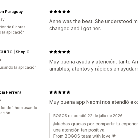
on Paraguay
uay
Anne was the best! She understood me 
dor de 8 horas
changed and I got her.
 la aplicación
CASA CULTO | Shop Online
a
Muy buena ayuda y atención, tanto A
 usando la aplicación
amables, atentos y rápidos en ayudar
cia Herrera
o
Muy buena app Naomi nos atendió ex
dor de 1 hora usando
cación
BOGOS respondió 22 de julio de 2026
¡Muchas gracias por compartir tu experie
una atención tan positiva.
From BOGOS team with love 💗