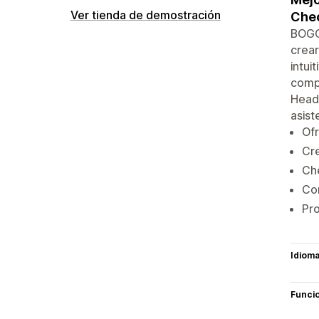
Ver tienda de demostración
Chec
BOGO
crear
intui
compl
Headl
asist
Of
Cre
Ch
Con
Pro
Idiom
Funci