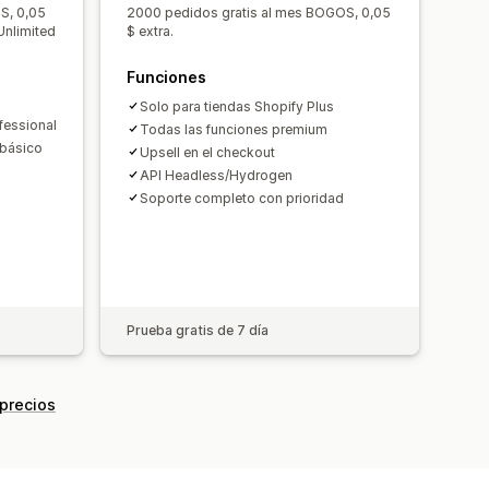
BOGO
Precios al por mayor
S, 0,05
2000 pedidos gratis al mes BOGOS, 0,05
Rendimiento del embudo
Unlimited
$ extra.
os
Funciones
Solo para tiendas Shopify Plus
fessional
Todas las funciones premium
 básico
Upsell en el checkout
API Headless/Hydrogen
Soporte completo con prioridad
Prueba gratis de 7 día
 precios