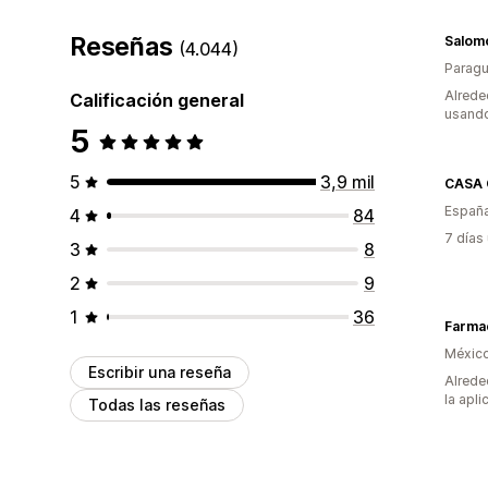
Reseñas
Salom
(4.044)
Parag
Alrede
Calificación general
usando
5
5
3,9 mil
Españ
4
84
7 días
3
8
2
9
1
36
Farma
Méxic
Escribir una reseña
Alrede
la apli
Todas las reseñas