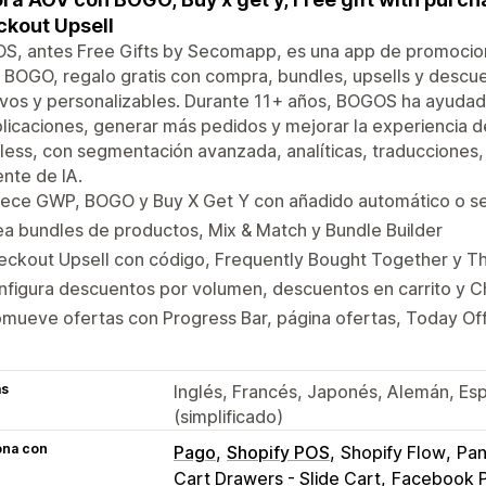
kout Upsell
S, antes Free Gifts by Secomapp, es una app de promocion
 BOGO, regalo gratis con compra, bundles, upsells y descue
tivos y personalizables. Durante 11+ años, BOGOS ha ayudad
icaciones, generar más pedidos y mejorar la experiencia 
ess, con segmentación avanzada, analíticas, traducciones, 
ente de IA.
rece GWP, BOGO y Buy X Get Y con añadido automático o se
a bundles de productos, Mix & Match y Bundle Builder
eckout Upsell con código, Frequently Bought Together y T
figura descuentos por volumen, descuentos en carrito y C
mueve ofertas con Progress Bar, página ofertas, Today Off
as
Inglés, Francés, Japonés, Alemán, Espa
(simplificado)
ona con
Pago
Shopify POS
Shopify Flow
Pan
Cart Drawers - Slide Cart
Facebook P