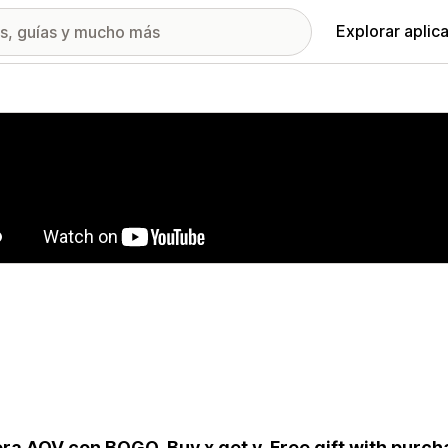
Explorar aplic
ía de imágenes destacadas
ra AOV con BOGO, Buy x get y, Free gift with purch