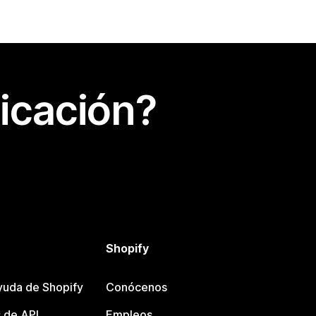
icación?
Shopify
yuda de Shopify
Conócenos
 de API
Empleos