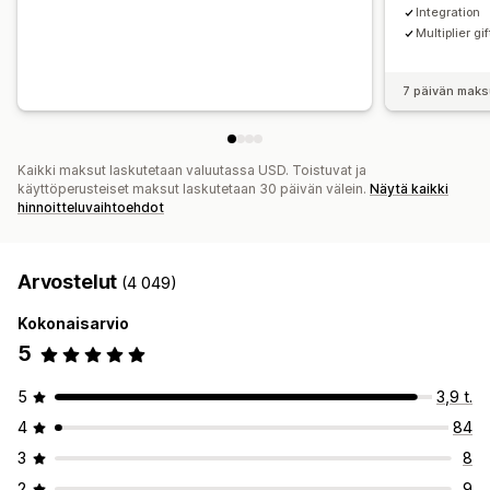
Integration
Multiplier gif
7 päivän maks
Kaikki maksut laskutetaan valuutassa USD. Toistuvat ja
käyttöperusteiset maksut laskutetaan 30 päivän välein.
Näytä kaikki
hinnoitteluvaihtoehdot
Arvostelut
(4 049)
Kokonaisarvio
5
5
3,9 t.
4
84
3
8
2
9