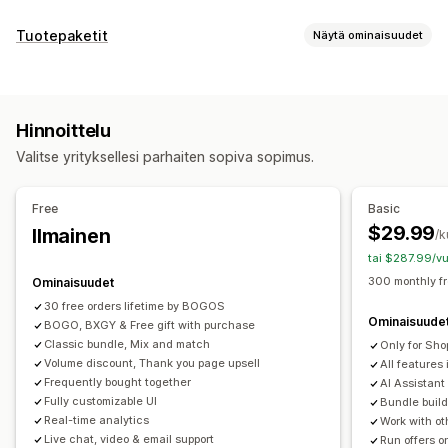
Mukautukset
Tuotepaketit
Näytä ominaisuudet
Ostoskorilisämyynti
Kassavaihelisämyynti
Tuotepakettityypit
Tuotesivulisämyynti
Edistymispalkki
Kiinteät tuotepaketit
Monipakkaukset
Kiitos-sivun lisämyynti
Ponnahdusilmoitukset
Hinnoittelu
Sekoita ja yhdistä -paketit
Varianttipaketit
Kokoa laatikko
Mukautettu CSS-koodi
Mukautettu HTML-koodi
Valitse yrityksellesi parhaiten sopiva sopimus.
Näytepaketit
Tilauslaatikot
Lisämyyntipaketit
Monta valuuttaa
Monikielisyys
Mukautetut säännöt
Ristiinmyyntipaketit
Usein yhdessä ostetut tuotteet
Tarjoukset ja suositukset
Free
Basic
Vastaavat tuotteet
Digitaaliset tuotteet
Ilmaislahja
Ilmainen toimitus
Tuotesuositukset
$29.99
Ilmainen
/k
Fyysiset tuotteet
Mukautetut tuotepaketit
Usein yhdessä ostetut tuotteet
Tuotepaketit
tai $287.99/vu
Hinnoitteluvaihtoehdot
Määräalennukset
Volyymialennukset
300 monthly f
Ominaisuudet
Kiinteä hinnoittelu
Porrastettu hinnoittelu
Porrastetut alennukset
Tekoälysuositukset
30 free orders lifetime by BOGOS
Ominaisuude
Määräalennukset
BOGO, BXGY & Free gift with purchase
Alennukset
Volyymialennukset
Etusijakäsittely
Classic bundle, Mix and match
Only for Sho
Kiinteät alennukset
Prosenttialennukset
Korialennukset
Volume discount, Thank you page upsell
All features 
Analytiikka
Ilmainen toimitus
Kaksi yhden hinnalla
Tukkuerät
Frequently bought together
AI Assistant
Klikkausasteet
Konversioasteet
Suppilon tehokkuus
Fully customizable UI
Bundle build
Dynaaminen hinnoittelu
Mukautettu hinnoittelu
Real-time analytics
Work with ot
Live chat, video & email support
Run offers o