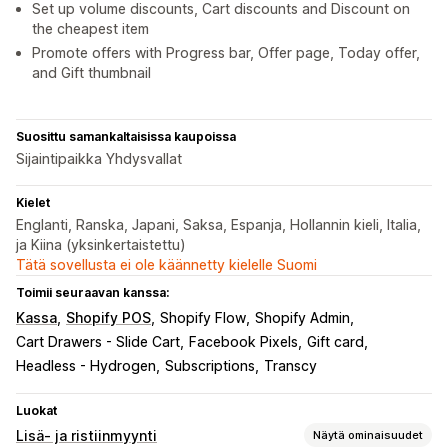
Set up volume discounts, Cart discounts and Discount on
the cheapest item
Promote offers with Progress bar, Offer page, Today offer,
and Gift thumbnail
Suosittu samankaltaisissa kaupoissa
Sijaintipaikka Yhdysvallat
Kielet
Englanti, Ranska, Japani, Saksa, Espanja, Hollannin kieli, Italia,
ja Kiina (yksinkertaistettu)
Tätä sovellusta ei ole käännetty kielelle Suomi
Toimii seuraavan kanssa:
Kassa
Shopify POS
Shopify Flow
Shopify Admin
Cart Drawers - Slide Cart
Facebook Pixels
Gift card
Headless - Hydrogen
Subscriptions
Transcy
Luokat
Lisä- ja ristiinmyynti
Näytä ominaisuudet