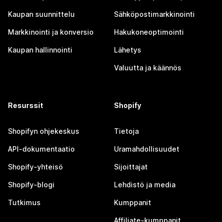
Kaupan suunnittelu
Sähköpostimarkkinointi
Markkinointi ja konversio
Hakukoneoptimointi
Kaupan hallinnointi
Lähetys
Valuutta ja käännös
Resurssit
Shopify
Shopifyn ohjekeskus
Tietoja
API-dokumentaatio
Uramahdollisuudet
Shopify-yhteisö
Sijoittajat
Shopify-blogi
Lehdistö ja media
Tutkimus
Kumppanit
Affiliate-kumppanit