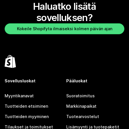
Haluatko lisätä
sovelluksen?
Kokeile Shopifyta ilmaiseksi kolmen päivän ajan
Sovellusluokat
Pääluokat
Myyntikanavat
Suoratoimitus
Tuotteiden etsiminen
Markkinapaikat
Tuotteiden myyminen
Tuotearvostelut
Tilaukset ja toimitukset
Lisämyynti ja tuotepaketit