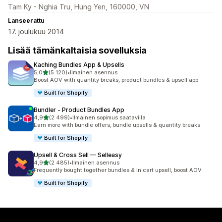
Tam Ky - Nghia Tru, Hung Yen, 160000, VN
Lanseerattu
17. joulukuu 2014
Lisää tämänkaltaisia sovelluksia
Kaching Bundles App & Upsells
/ 5 tähteä
5,0
(5 120)
•
Ilmainen asennus
5120 arvostelua yhteensä
Boost AOV with quantity breaks, product bundles & upsell app
Built for Shopify
Bundler ‑ Product Bundles App
/ 5 tähteä
4,9
(2 499)
•
Ilmainen sopimus saatavilla
2499 arvostelua yhteensä
Earn more with bundle offers, bundle upsells & quantity breaks
Built for Shopify
Upsell & Cross Sell — Selleasy
/ 5 tähteä
4,9
(2 485)
•
Ilmainen asennus
2485 arvostelua yhteensä
Frequently bought together bundles & in cart upsell, boost AOV
Built for Shopify