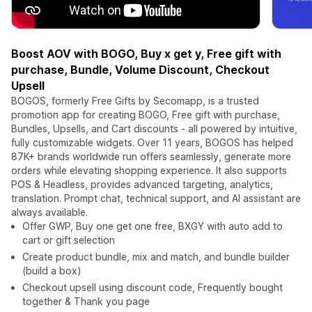
Boost AOV with BOGO, Buy x get y, Free gift with
purchase, Bundle, Volume Discount, Checkout
Upsell
BOGOS, formerly Free Gifts by Secomapp, is a trusted
promotion app for creating BOGO, Free gift with purchase,
Bundles, Upsells, and Cart discounts - all powered by intuitive,
fully customizable widgets. Over 11 years, BOGOS has helped
87K+ brands worldwide run offers seamlessly, generate more
orders while elevating shopping experience. It also supports
POS & Headless, provides advanced targeting, analytics,
translation. Prompt chat, technical support, and AI assistant are
always available.
Offer GWP, Buy one get one free, BXGY with auto add to
cart or gift selection
Create product bundle, mix and match, and bundle builder
(build a box)
Checkout upsell using discount code, Frequently bought
together & Thank you page