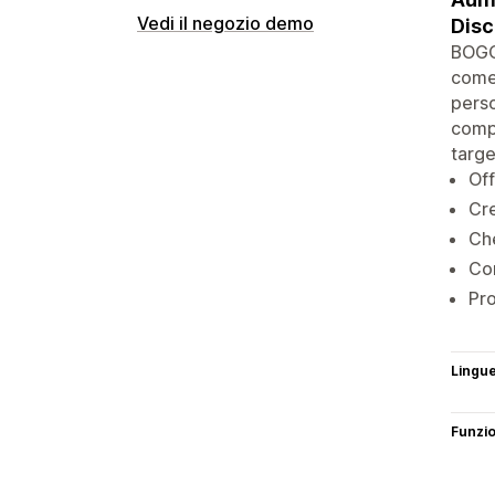
Vedi il negozio demo
Disc
BOGOS
come 
perso
compl
targe
Off
Cre
Ch
Con
Pro
Lingu
Funzi