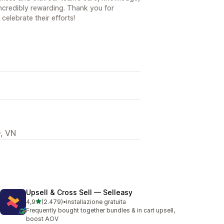
incredibly rewarding. Thank you for
celebrate their efforts!
, VN
Upsell & Cross Sell — Selleasy
stelle su 5
4,9
(2.479)
•
Installazione gratuita
2479 recensioni totali
Frequently bought together bundles & in cart upsell,
boost AOV