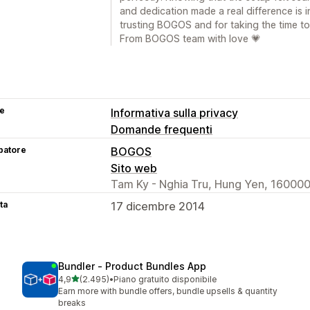
and dedication made a real difference is 
trusting BOGOS and for taking the time to 
From BOGOS team with love 💗
se
Informativa sulla privacy
Domande frequenti
patore
BOGOS
Sito web
Tam Ky - Nghia Tru, Hung Yen, 160000
ta
17 dicembre 2014
Bundler ‑ Product Bundles App
stelle su 5
4,9
(2.495)
•
Piano gratuito disponibile
2495 recensioni totali
Earn more with bundle offers, bundle upsells & quantity
breaks