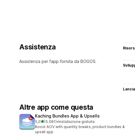
Assistenza
Risor
Assistenza per l’app fornita da BOGOS.
Svilup
Lancia
Altre app come questa
Kaching Bundles App & Upsells
stelle su 5
5,0
(5.081)
•
Installazione gratuita
5081 recensioni totali
Boost AOV with quantity breaks, product bundles &
upsell app