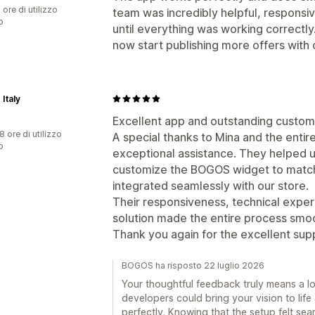
 ore di utilizzo
team was incredibly helpful, responsi
p
until everything was working correctly.
now start publishing more offers wit
 Italy
Excellent app and outstanding custom
8 ore di utilizzo
A special thanks to Mina and the enti
p
exceptional assistance. They helped 
customize the BOGOS widget to match 
integrated seamlessly with our store.
Their responsiveness, technical experti
solution made the entire process smoo
Thank you again for the excellent sup
BOGOS ha risposto 22 luglio 2026
Your thoughtful feedback truly means a lo
developers could bring your vision to life 
perfectly. Knowing that the setup felt se