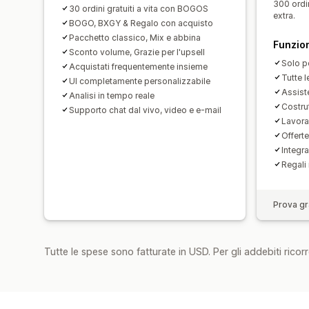
300 ordi
30 ordini gratuiti a vita con BOGOS
extra.
BOGO, BXGY & Regalo con acquisto
Pacchetto classico, Mix e abbina
Funzion
Sconto volume, Grazie per l'upsell
Solo p
Acquistati frequentemente insieme
Tutte l
UI completamente personalizzabile
Assist
Analisi in tempo reale
Costrut
Supporto chat dal vivo, video e e-mail
Lavora 
Offert
Integr
Regali 
Prova gra
Tutte le spese sono fatturate in USD. Per gli addebiti ricorre