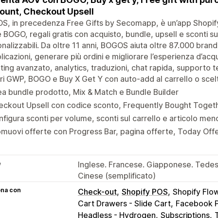
ount, Checkout Upsell
, in precedenza Free Gifts by Secomapp, è un’app Shopify
BOGO, regali gratis con acquisto, bundle, upsell e sconti sul 
nalizzabili. Da oltre 11 anni, BOGOS aiuta oltre 87.000 bran
icazioni, generare più ordini e migliorare l’esperienza d’a
ting avanzato, analytics, traduzioni, chat rapida, supporto t
ri GWP, BOGO e Buy X Get Y con auto-add al carrello o scel
a bundle prodotto, Mix & Match e Bundle Builder
eckout Upsell con codice sconto, Frequently Bought Toget
figura sconti per volume, sconti sul carrello e articolo men
muovi offerte con Progress Bar, pagina offerte, Today Offe
e
Inglese. Francese. Giapponese. Tedes
Cinese (semplificato)
ona con
Check-out
Shopify POS
Shopify Flo
Cart Drawers - Slide Cart
Facebook P
Headless - Hydrogen
Subscriptions