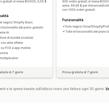
ni gratuiti al mese BOGOS, 0,05 $
600 ordini gratuiti al mese BOGO
extra. 69,99 $ per Advanced/Unl
con 1000 ordini gratuiti.
alità
Funzionalità
er negozi Shopify Basic
Solo negozi Grow/Shopify/Prof
e funzionalità del piano gratuito
Tutte le funzionalità del piano 
ente IA
tore di bundle (scatola)
con altre offerte
e su POS e app mobile
azione
moltiplicatori
tuita di 7 giorni
Prova gratuita di 7 giorni
nti e le spese basate sull’utilizzo ricevi una fattura ogni 30 giorni.
Ve