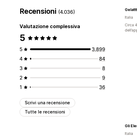
Recensioni
Gelatt
(4.036)
Italia
Circa 4
Valutazione complessiva
dell’ap
5
5
3.899
4
84
3
8
2
9
1
36
Scrivi una recensione
Tutte le recensioni
Gli El
Italia