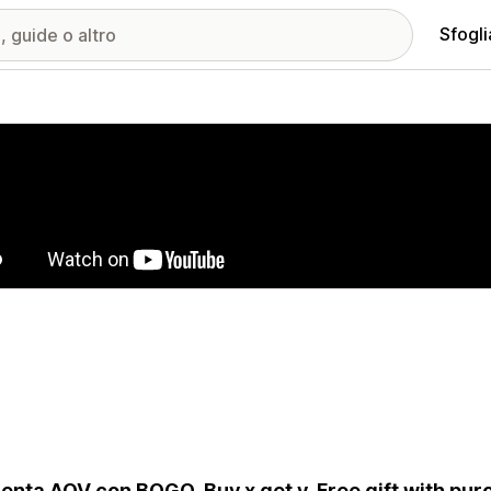
Sfogli
ria immagini in evidenza
nta AOV con BOGO, Buy x get y, Free gift with pur