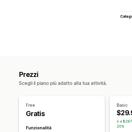
Categ
Prezzi
Scegli il piano più adatto alla tua attività.
Free
Basic
$29.
Gratis
o a $287
20%
Funzionalità