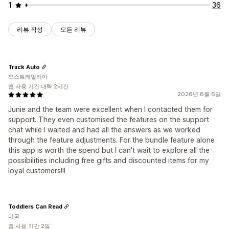
1
36
리뷰 작성
모든 리뷰
Track Auto
오스트레일리아
앱 사용 기간 대략 2시간
2026년 8월 6일
Junie and the team were excellent when I contacted them for
support. They even customised the features on the support
chat while I waited and had all the answers as we worked
through the feature adjustments. For the bundle feature alone
this app is worth the spend but I can't wait to explore all the
possibilities including free gifts and discounted items for my
loyal customers!!!
Toddlers Can Read
미국
앱 사용 기간 2일