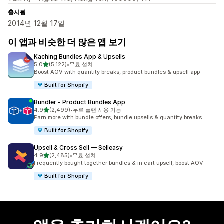
출시됨
2014년 12월 17일
이 앱과 비슷한 더 많은 앱 보기
Kaching Bundles App & Upsells
별 5개 중
5.0
(5,122)
•
무료 설치
총 리뷰 5122개
Boost AOV with quantity breaks, product bundles & upsell app
Built for Shopify
Bundler ‑ Product Bundles App
별 5개 중
4.9
(2,499)
•
무료 플랜 사용 가능
총 리뷰 2499개
Earn more with bundle offers, bundle upsells & quantity breaks
Built for Shopify
Upsell & Cross Sell — Selleasy
별 5개 중
4.9
(2,485)
•
무료 설치
총 리뷰 2485개
Frequently bought together bundles & in cart upsell, boost AOV
Built for Shopify