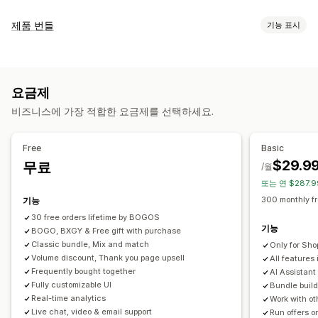
맞춤 설정
제품 번들
기능 표시
카트 상향 판매
결제 상향 판매
제품 페이지 상향 판매
번들 유형
진행률 표시줄
감사합니다 페이지 상향 판매
팝업
고정 번들
멀티팩
믹스앤매치 번들
이형 상품 번들
상자 만들기
사용자 지정 CSS
사용자 지정 HTML
여러 통화
여러 언어
요금제
샘플 팩
구독 상자
상향 판매 번들
교차 판매 번들
사용자 지정 규칙
비즈니스에 가장 적합한 요금제를 선택하세요.
함께 자주 구매하는 제품
관련 제품
디지털 상품
실물 제품
제안 및 권장 사항
사용자 지정 번들
무료 기프트
무료 배송
추천 제품
함께 자주 구매하는 제품
번들
Free
Basic
설정 가능한 가격
수량 구분
수량 할인
계층별 할인
AI 권장 사항
우선 순위 처리
$29.9
무료
/월
고정 가격
계층별 가격
수량 구분
할인
수량 할인
균일 할인
또는 연 $287.
분석
백분율 할인
카트 할인
무료 배송
원 플러스 원
대량 가격
300 monthly f
기능
클릭률
전환율
퍼널 추적
동적 가격
사용자 지정 가격 책정
30 free orders lifetime by BOGOS
기능
BOGO, BXGY & Free gift with purchase
Classic bundle, Mix and match
Only for Sho
Volume discount, Thank you page upsell
All features 
Frequently bought together
AI Assistant
Fully customizable UI
Bundle build
Real-time analytics
Work with ot
Live chat, video & email support
Run offers o