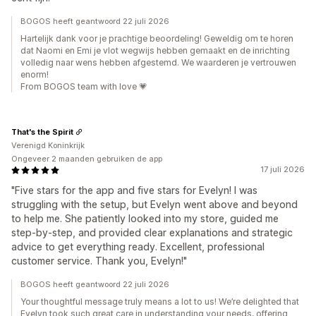
BOGOS heeft geantwoord 22 juli 2026
Hartelijk dank voor je prachtige beoordeling! Geweldig om te horen
dat Naomi en Emi je vlot wegwijs hebben gemaakt en de inrichting
volledig naar wens hebben afgestemd. We waarderen je vertrouwen
enorm!
From BOGOS team with love 💗
That's the Spirit
Verenigd Koninkrijk
Ongeveer 2 maanden gebruiken de app
17 juli 2026
"Five stars for the app and five stars for Evelyn! I was
struggling with the setup, but Evelyn went above and beyond
to help me. She patiently looked into my store, guided me
step-by-step, and provided clear explanations and strategic
advice to get everything ready. Excellent, professional
customer service. Thank you, Evelyn!"
BOGOS heeft geantwoord 22 juli 2026
Your thoughtful message truly means a lot to us! We’re delighted that
Evelyn took such great care in understanding your needs, offering