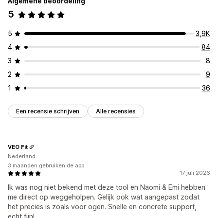
Algemene beoordeling
5
5
3,9K
4
84
3
8
2
9
1
36
Een recensie schrijven
Alle recensies
VEO Fit
Nederland
3 maanden gebruiken de app
17 juli 2026
Ik was nog niet bekend met deze tool en Naomi & Emi hebben
me direct op weggeholpen. Gelijk ook wat aangepast zodat
het precies is zoals voor ogen. Snelle en concrete support,
echt fijn!