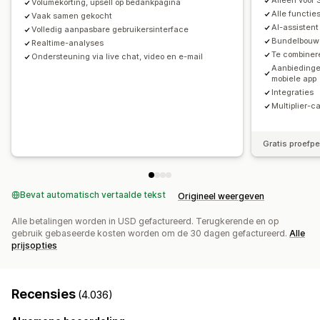
Alleen voor 
Volumekorting, upsell op bedankpagina
Doorklikpercentages
Conversiepercentages
Twee voor de prijs van één
Bulkprijzen
Alle functi
Vaak samen gekocht
Funnelprestaties
AI-assistent
Volledig aanpasbare gebruikersinterface
Dynamische prijzen
Aangepaste prijzen
Bundelbouwe
Realtime-analyses
Te combiner
Ondersteuning via live chat, video en e-mail
Aanbiedinge
mobiele app
Integraties
Multiplier-
Gratis proefp
Bevat automatisch vertaalde tekst
Origineel weergeven
Alle betalingen worden in USD gefactureerd. Terugkerende en op
gebruik gebaseerde kosten worden om de 30 dagen gefactureerd.
Alle
prijsopties
Recensies
(4.036)