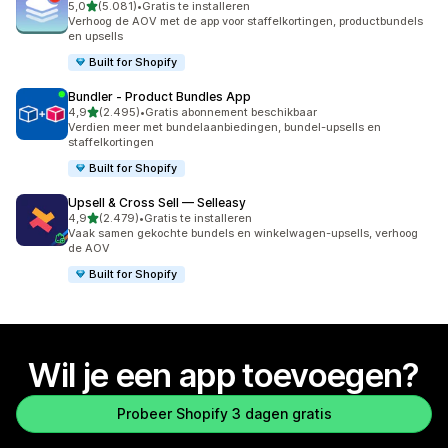
van 5 sterren
5,0
(5.081)
•
Gratis te installeren
5081 recensies in totaal
Verhoog de AOV met de app voor staffelkortingen, productbundels
en upsells
Built for Shopify
Bundler ‑ Product Bundles App
van 5 sterren
4,9
(2.495)
•
Gratis abonnement beschikbaar
2495 recensies in totaal
Verdien meer met bundelaanbiedingen, bundel-upsells en
staffelkortingen
Built for Shopify
Upsell & Cross Sell — Selleasy
van 5 sterren
4,9
(2.479)
•
Gratis te installeren
2479 recensies in totaal
Vaak samen gekochte bundels en winkelwagen-upsells, verhoog
de AOV
Built for Shopify
Wil je een app toevoegen?
Probeer Shopify 3 dagen gratis