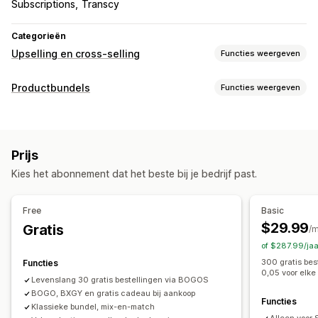
Subscriptions
Transcy
Categorieën
Upselling en cross-selling
Functies weergeven
Aanpassing
Productbundels
Functies weergeven
Upselling in winkelwagen
Upselling bij checkout
Soorten bundels
Upselling op de productpagina
Voortgangsbalk
Vaste bundels
Multipacks
Mix-and-match-bundels
Upselling op de bedankpagina
Pop-ups
Aangepaste CSS
Prijs
Variantbundels
Zelf samenstellen
Proefpakketten
Aangepaste HTML
Meerdere valuta
Meerdere talen
Kies het abonnement dat het beste bij je bedrijf past.
Abonnementsboxen
Upsell-bundels
Cross-sell-bundels
Aangepaste regels
Vaak samen gekocht
Gerelateerde producten
Aanbiedingen en aanbevelingen
Free
Basic
Digitale producten
Fysieke producten
Bundels op maat
Gratis artikelen
Gratis verzending
Productaanbevelingen
$29.99
Gratis
/
Prijzen die je kunt instellen
Vaak samen gekocht
Bundles
Kwantumkortingen
of $287.99/ja
Vaste prijzen
Gedifferentieerde prijzen
Volumekortingen
Staffelkortingen
AI-aanbevelingen
300 gratis be
Functies
0,05 voor elke 
Kwantumkortingen
Kortingen
Volumekortingen
Prioriteitsverwerking
Levenslang 30 gratis bestellingen via BOGOS
Forfaitaire kortingen
BOGO, BXGY en gratis cadeau bij aankoop
Percentagekortingen
Functies
Analytics
Klassieke bundel, mix-en-match
Winkelwagenkortingen
Gratis verzending