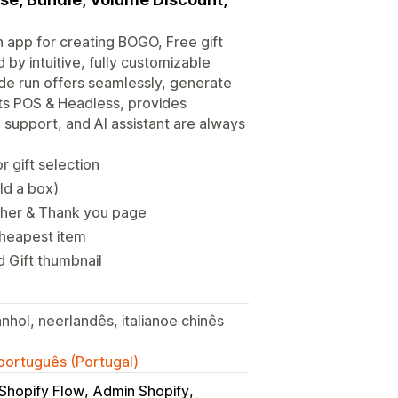
 app for creating BOGO, Free gift
 by intuitive, fully customizable
e run offers seamlessly, generate
rts POS & Headless, provides
l support, and AI assistant are always
 gift selection
ld a box)
ther & Thank you page
cheapest item
d Gift thumbnail
nhol, neerlandês, italianoe chinês
 português (Portugal)
Shopify Flow
Admin Shopify