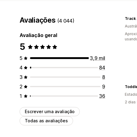
Avaliações
Track
(4 044)
Austrál
Aprox
Avaliação geral
usando
5
5
3,9 mil
4
84
3
8
2
9
Toddl
Estado
1
36
2 dias
Escrever uma avaliação
Todas as avaliações