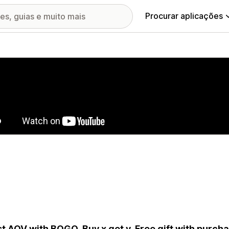
Procurar aplicações
ia de imagens em destaque
t AOV with BOGO, Buy x get y, Free gift with purch