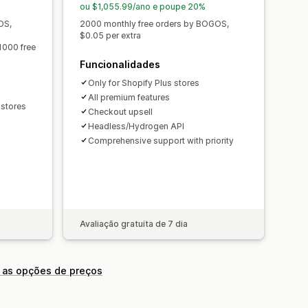
os
Descontos em percentagem
ou $1,055.99/ano e poupe 20%
Dois pelo preço de um
OS,
2000 monthly free orders by BOGOS,
$0.05 per extra
eços personalizados
1000 free
o
Canalize o desempenho
Funcionalidades
Only for Shopify Plus stores
All premium features
 stores
Checkout upsell
Headless/Hydrogen API
Comprehensive support with priority
Avaliação gratuita de 7 dia
 as opções de preços