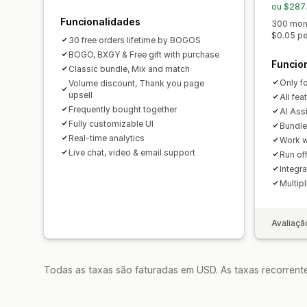
ou $287
Funcionalidades
300 mont
$0.05 pe
30 free orders lifetime by BOGOS
BOGO, BXGY & Free gift with purchase
Funcio
Classic bundle, Mix and match
Only f
Volume discount, Thank you page
upsell
All fea
Frequently bought together
AI Ass
Fully customizable UI
Bundle 
Real-time analytics
Work w
Live chat, video & email support
Run of
Integra
Multipl
Avaliaçã
Todas as taxas são faturadas em USD. As taxas recorrente