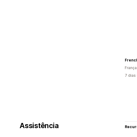
Frenc
França
7 dias
Assistência
Recur