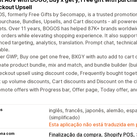
kout Upsell
, formerly Free Gifts by Secomapp, is a trusted promotion
purchase, Bundles, Upsells, and Cart discounts - all powered
ts. Over 11 years, BOGOS has helped 87K+ brands worldwid
orders while elevating shopping experience. It also suppo
ced targeting, analytics, translation. Prompt chat, technica
able.
er GWP, Buy one get one free, BXGY with auto add to cart or
ate product bundle, mix and match, and bundle builder (bui
ckout upsell using discount code, Frequently bought toge
 up volume discounts, Cart discounts and Discount on the 
mote offers with Progress bar, Offer page, Today offer, an
as
inglês, francês, japonês, alemão, espa
(simplificado)
Esta aplicação não está traduzida em
ona com
Finalização da compra
Shopify POS