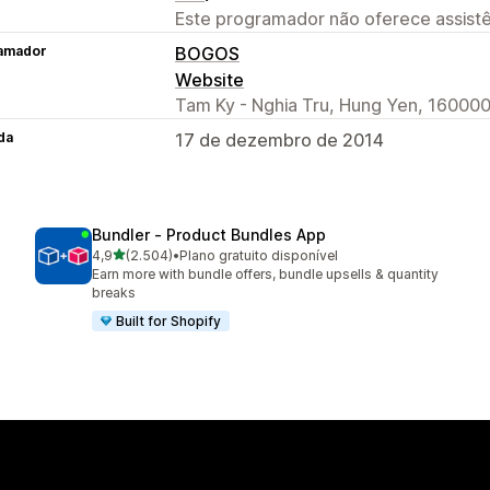
Este programador não oferece assistê
amador
BOGOS
Website
Tam Ky - Nghia Tru, Hung Yen, 160000
da
17 de dezembro de 2014
Bundler ‑ Product Bundles App
de 5 estrelas
4,9
(2.504)
•
Plano gratuito disponível
2504 total de avaliações
Earn more with bundle offers, bundle upsells & quantity
breaks
Built for Shopify