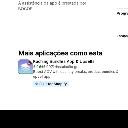
A assistência da app é prestada por
BOGOS.
Progr
Lança
Mais aplicações como esta
Kaching Bundles App & Upsells
de 5 estrelas
5,0
(5.097)
•
Instalação gratuita
5097 total de avaliações
Boost AOV with quantity breaks, product bundles &
upsell app
Built for Shopify