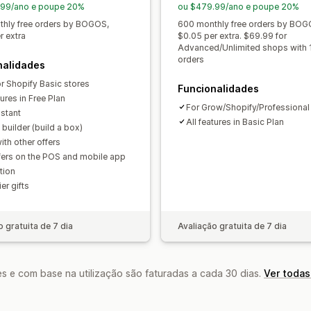
Descontos de volume
Descontos fix
Processamento prioritário
.99/ano e poupe 20%
ou $479.99/ano e poupe 20%
Descontos no carrinho
Envio gratuito
hly free orders by BOGOS,
600 monthly free orders by BOG
Análise de dados
r extra
$0.05 per extra. $69.99 for
Preços em lote
Preços dinâmicos
Pr
Advanced/Unlimited shops with 
Taxas de cliques
Taxas de conversã
orders
nalidades
or Shopify Basic stores
Funcionalidades
tures in Free Plan
For Grow/Shopify/Professional
istant
All features in Basic Plan
builder (build a box)
ith other offers
fers on the POS and mobile app
tion
ier gifts
o gratuita de 7 dia
Avaliação gratuita de 7 dia
s e com base na utilização são faturadas a cada 30 dias.
Ver todas