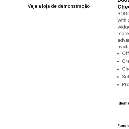
Veja a loja de demonstração
Chec
BOGOS
with 
widge
more 
advan
avail
Off
Cre
Che
Set
Pro
Idiom
Funci