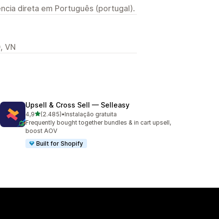
ncia direta em Português (portugal).
, VN
Upsell & Cross Sell — Selleasy
de 5 estrelas
4,9
(2.485)
•
Instalação gratuita
2485 total de avaliações
Frequently bought together bundles & in cart upsell,
boost AOV
Built for Shopify