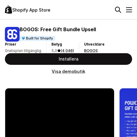
Shopify App Store
BOGOS: Free Gift Bundle Upsell
Built for Shopify
Priser
Betyg
Utvecklare
Gratisplan tillgänglig
5,0
(4 046)
BOGOS
Installera
Visa demobutik