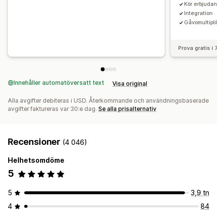
Kör erbjuda
Integration
Gåvomultipli
Prova gratis i
Innehåller automatöversatt text
Visa original
Alla avgifter debiteras i USD. Återkommande och användningsbaserade
avgifter faktureras var 30:e dag.
Se alla prisalternativ
Recensioner
(4 046)
Helhetsomdöme
5
5
3,9 tn
4
84