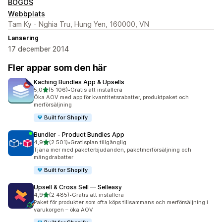
BOGOS
Webbplats
Tam Ky - Nghia Tru, Hung Yen, 160000, VN
Lansering
17 december 2014
Fler appar som den här
Kaching Bundles App & Upsells
av 5 stjärnor
5,0
(5 106)
•
Gratis att installera
5106 recensioner totalt
Öka AOV med app för kvantitetsrabatter, produktpaket och
merförsäljning
Built for Shopify
Bundler ‑ Product Bundles App
av 5 stjärnor
4,9
(2 501)
•
Gratisplan tillgänglig
2501 recensioner totalt
Tjäna mer med paketerbjudanden, paketmerförsäljning och
mängdrabatter
Built for Shopify
Upsell & Cross Sell — Selleasy
av 5 stjärnor
4,9
(2 485)
•
Gratis att installera
2485 recensioner totalt
Paket för produkter som ofta köps tillsammans och merförsäljning i
varukorgen – öka AOV