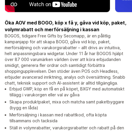
Öka AOV med BOGO, köp x få y, gåva vid köp, paket,
volymrabatt och merförsäljning i kassan
BOGOS, tidigare Free Gifts by Secomapp, är en pålitlig
kampanjapp för att skapa BOGO, gåva vid köp, paket,
merförsäljning och varukorgsrabatter – allt drivs av intuitiva,
helt anpassningsbara widgetar. Under 11 år har BOGOS hjälpt
över 87 000 varumärken världen över att köra erbjudanden
smidigt, generera fler ordrar och samtidigt förbättra
shoppingupplevelsen. Den stöder även POS och Headless,
erbjuder avancerad inriktning, analys och översättning. Snabb
chatt, teknisk support och AI-assistent är alltid tillgängliga.
Erbjud GWP, köp en få en på köpet, BXGY med automatiskt
tillägg i varukorgen eller val av gåva
Skapa produktpaket, mixa och matcha samt paketbyggare
(bygg en låda)
Merförsäljning i kassan med rabattkod, ofta köpta
tillsammans och tacksida
Ställ in volymrabatter, varukorgsrabatter och rabatt på den