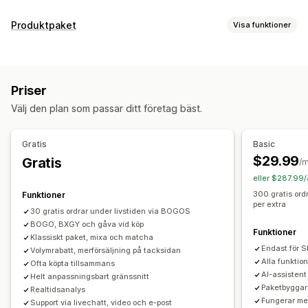
Anpassning
Produktpaket
Visa funktioner
Merförsäljning i varukorg
Merförsäljning i kassa
Pakettyper
Merförsäljning på produktsidan
Progressfält
Fasta paket
Multipack
Mixa och matcha
Merförsäljning på tacksidor
Popup-fönster
Anpassad CSS
Priser
Varianter på paket
Sätt ihop en egen låda
Provpack
Anpassad HTML
Flera valutor
Flera språk
Välj den plan som passar ditt företag bäst.
Prenumerationslådor
Merförsäljningspaket
Anpassade regler
Korsförsäljningspaket
Sådant som ofta köps tillsammans
Erbjudanden och rekommendationer
Gratis
Basic
Relaterade produkter
Digitala produkter
Gratis gåvor
Fri frakt
Produktrekommendationer
$29.99
Gratis
/
Fysiska produkter
Anpassade paket
Sådant som ofta köps tillsammans
Paket
eller $287.99/
Priser som du kan ange
Stegvisa mängdrabatter
Volymrabatter
300 gratis or
Funktioner
per extra
Fasta priser
Kvantitetsbaserade priser
Differentierade rabatter
AI-rekommendationer
30 gratis ordrar under livstiden via BOGOS
Stegvisa mängdrabatter
BOGO, BXGY och gåva vid köp
Rabatter
Volymrabatter
Prioriterad hantering
Funktioner
Klassiskt paket, mixa och matcha
Rabattbelopp
Procentuella rabatter
Endast för S
Volymrabatt, merförsäljning på tacksidan
Analysverktyg
Rabatter på hela varukorgen
Fri frakt
Alla funktio
Ofta köpta tillsammans
Klickfrekvenser
Konverteringsgrad
Trattens prestanda
AI-assistent
Helt anpassningsbart gränssnitt
Köp två, betala för en
Prissättning för bulkorder
Paketbyggar
Realtidsanalys
Dynamisk prissättning
Anpassad prissättning
Fungerar me
Support via livechatt, video och e-post