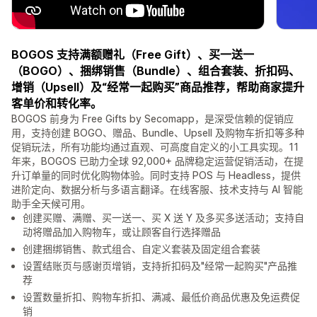
BOGOS 支持满额赠礼（Free Gift）、买一送一
（BOGO）、捆绑销售（Bundle）、组合套装、折扣码、
增销（Upsell）及“经常一起购买”商品推荐，帮助商家提升
客单价和转化率。
BOGOS 前身为 Free Gifts by Secomapp，是深受信赖的促销应
用，支持创建 BOGO、赠品、Bundle、Upsell 及购物车折扣等多种
促销玩法，所有功能均通过直观、可高度自定义的小工具实现。11
年来，BOGOS 已助力全球 92,000+ 品牌稳定运营促销活动，在提
升订单量的同时优化购物体验。同时支持 POS 与 Headless，提供
进阶定向、数据分析与多语言翻译。在线客服、技术支持与 AI 智能
助手全天候可用。
创建买赠、满赠、买一送一、买 X 送 Y 及多买多送活动；支持自
动将赠品加入购物车，或让顾客自行选择赠品
创建捆绑销售、款式组合、自定义套装及固定组合套装
设置结账页与感谢页增销，支持折扣码及"经常一起购买"产品推
荐
设置数量折扣、购物车折扣、满减、最低价商品优惠及免运费促
销