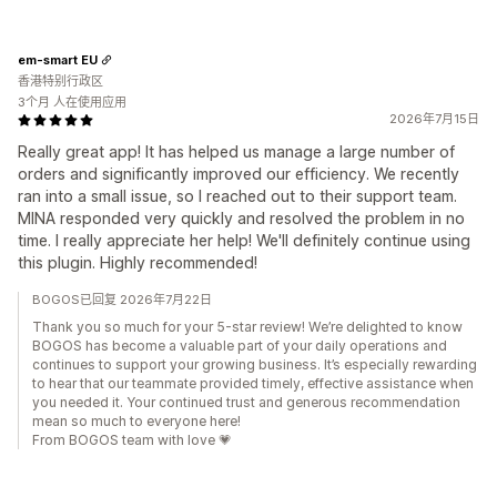
em-smart EU
香港特别行政区
3个月 人在使用应用
2026年7月15日
Really great app! It has helped us manage a large number of
orders and significantly improved our efficiency. We recently
ran into a small issue, so I reached out to their support team.
MINA responded very quickly and resolved the problem in no
time. I really appreciate her help! We'll definitely continue using
this plugin. Highly recommended!
BOGOS已回复 2026年7月22日
Thank you so much for your 5-star review! We’re delighted to know
BOGOS has become a valuable part of your daily operations and
continues to support your growing business. It’s especially rewarding
to hear that our teammate provided timely, effective assistance when
you needed it. Your continued trust and generous recommendation
mean so much to everyone here!
From BOGOS team with love 💗