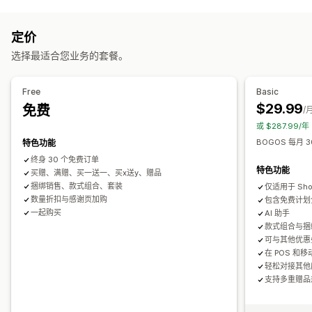
套装类型
弹出窗口
自定义 CSS
自定义 HTML
多币种
多语言
自定义规则
固定套装
合装包
混搭套装
多属性套装
自选套装盒
样品包
优惠和建议
定价
订阅套盒
增销套装
交叉销售套装
组合购买
相关产品
数字产品
免费赠品
免运费
产品推荐
组合购买
套装
数量折扣
批量折扣
选择最适合您业务的套餐。
实体产品
自定义套装
分层折扣
AI 建议
优先处理
您可以设置的定价
Free
Basic
分析
固定定价
分层定价
数量折扣
折扣
批量折扣
固定折扣
$29.99
免费
/
点击率
转化率
漏斗绩效
百分比折扣
购物车折扣
免运费
买一送一
批量定价
动态定价
或 $287.99/
自定义定价
BOGOS 每月 
特色功能
终身 30 个免费订单
特色功能
买赠、满赠、买一送一、买x送y、赠品
捆绑销售、款式组合、套装
仅适用于 Shop
数量折扣与感谢页加购
包含免费计划
一起购买
AI 助手
款式组合与捆
可与其他优惠
在 POS 和
轻松对接其他
支持多重赠品