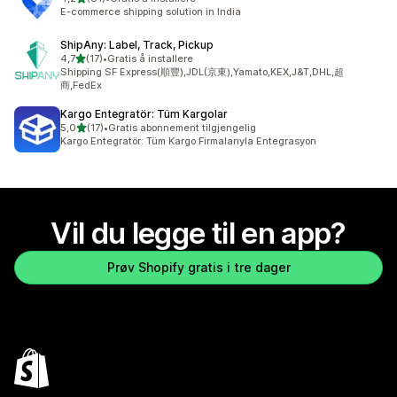
Totalt 81 omtaler
E-commerce shipping solution in India
ShipAny: Label, Track, Pickup
av 5 stjerner
4,7
(17)
•
Gratis å installere
Totalt 17 omtaler
Shipping SF Express(順豐),JDL(京東),Yamato,KEX,J&T,DHL,超
商,FedEx
Kargo Entegratör: Tüm Kargolar
av 5 stjerner
5,0
(17)
•
Gratis abonnement tilgjengelig
Totalt 17 omtaler
Kargo Entegratör: Tüm Kargo Firmalarıyla Entegrasyon
Vil du legge til en app?
Prøv Shopify gratis i tre dager