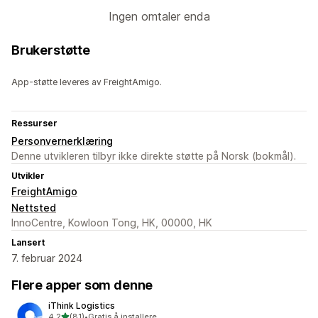
Ingen omtaler enda
Brukerstøtte
App-støtte leveres av FreightAmigo.
Ressurser
Personvernerklæring
Denne utvikleren tilbyr ikke direkte støtte på Norsk (bokmål).
Utvikler
FreightAmigo
Nettsted
InnoCentre, Kowloon Tong, HK, 00000, HK
Lansert
7. februar 2024
Flere apper som denne
iThink Logistics
av 5 stjerner
4,2
(81)
•
Gratis å installere