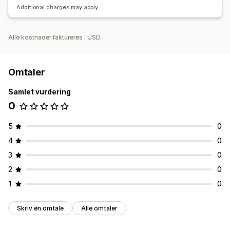
Additional charges may apply
Alle kostnader faktureres i USD.
Omtaler
Samlet vurdering
0
5
0
4
0
3
0
2
0
1
0
Skriv en omtale
Alle omtaler