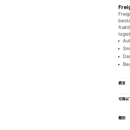
Frei
Freig
bestä
frakt
logis
Aut
Sm
Das
Be
語言
可與以
類別