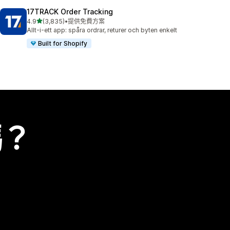
17TRACK Order Tracking
滿分 5 顆星
4.9
(3,835)
•
提供免費方案
共有 3835 則評價
Allt-i-ett app: spåra ordrar, returer och byten enkelt
Built for Shopify
嗎？