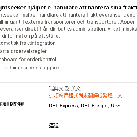
ghtseeker hjälper e-handlare att hantera sina frak
htseeker hjälper handlare att hantera fraktleveranser geno
llningar till externa transportörer och transportörer. Appen
leveranser direkt från din butiks administration, vilket minsk
tikinformation på ett ställe.
omatisk fraktintegration
arta ordervalsregler
hboard för orderkontroll
arbetningsschemaläggare
瑞典文 及 英文
這項應用程式尚未翻譯成繁體中文
下項目搭配使用
DHL Express
DHL Freight
UPS
運送