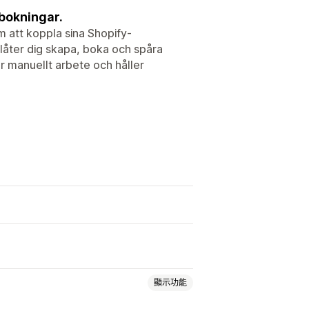
tbokningar.
m att koppla sina Shopify-
 låter dig skapa, boka och spåra
ar manuellt arbete och håller
顯示功能