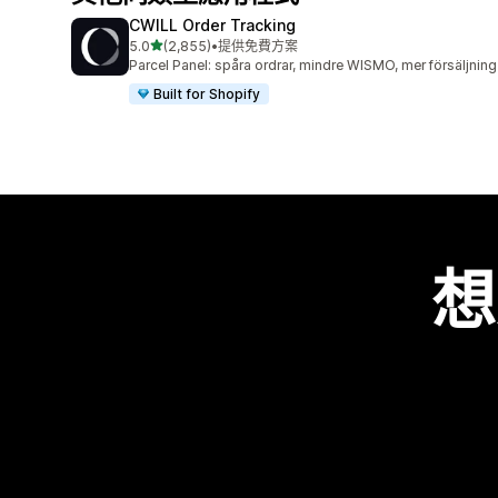
CWILL Order Tracking
滿分 5 顆星
5.0
(2,855)
•
提供免費方案
共有 2855 則評價
Parcel Panel: spåra ordrar, mindre WISMO, mer försäljning
Built for Shopify
想