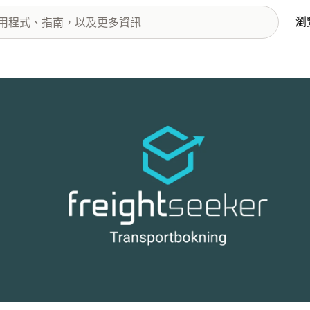
瀏
圖片圖庫