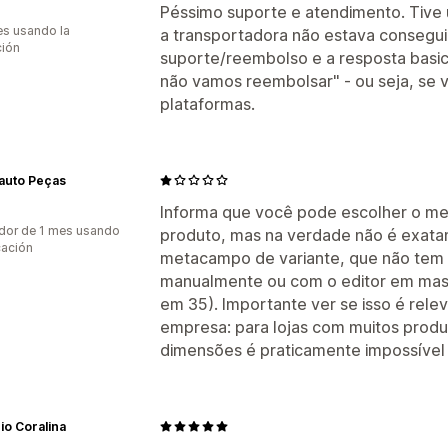
Péssimo suporte e atendimento. Tive
s usando la
a transportadora não estava consegui
ción
suporte/reembolso e a resposta basi
não vamos reembolsar" - ou seja, se 
plataformas.
auto Peças
Informa que você pode escolher o m
dor de 1 mes usando
produto, mas na verdade não é exata
cación
metacampo de variante, que não tem 
manualmente ou com o editor em mas
em 35). Importante ver se isso é rele
empresa: para lojas com muitos produ
dimensões é praticamente impossível 
o Coralina