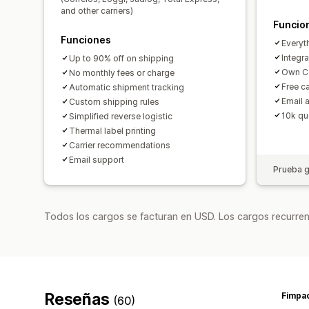
and other carriers)
Funcio
Funciones
Everyt
Integra
Up to 90% off on shipping
Own Co
No monthly fees or charge
Free ca
Automatic shipment tracking
Email 
Custom shipping rules
10k qu
Simplified reverse logistic
Thermal label printing
Carrier recommendations
Email support
Prueba g
Todos los cargos se facturan en USD. Los cargos recurren
Reseñas
Fimpa
(60)