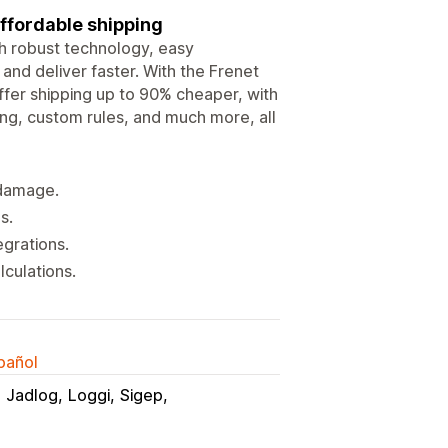
affordable shipping
th robust technology, easy
 and deliver faster. With the Frenet
offer shipping up to 90% cheaper, with
king, custom rules, and much more, all
 damage.
s.
egrations.
lculations.
spañol
Jadlog
Loggi
Sigep