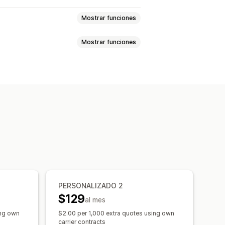
Mostrar funciones
Mostrar funciones
iva
Etiquetas de devolución
ncronización de pedidos
ransportes
Basado en la dimensión
Tarifas de envío
cantidad
Basado en el peso
ples orígenes
iones de correo electrónico
s
Fecha de entrega
zadas
PERSONALIZADO 2
$129
al mes
ing own
$2.00 per 1,000 extra quotes using own
carrier contracts