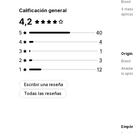
Brasil
4 mese
Calificación general
aplica
4,2
5
40
4
4
3
1
Origin
2
3
Brasil
Alrede
1
12
la apli
Escribir una reseña
Todas las reseñas
Empóri