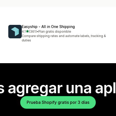
Easyship ‑ All in One Shipping
de 5 estrellas
4.1
(361)
•
Plan gratis disponible
361 reseñas en total
Compare shipping rates and automate labels, tracking &
duties
s agregar una apl
Prueba Shopify gratis por 3 días