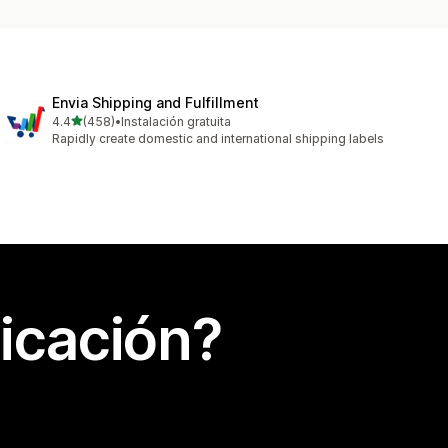
Envia Shipping and Fulfillment
de 5 estrellas
4.4
(458)
•
Instalación gratuita
458 reseñas en total
Rapidly create domestic and international shipping labels
icación?