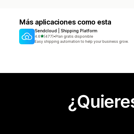
Más aplicaciones como esta
Sendcloud | Shipping Platform
de 5 estrellas
4.6
(477)
•
Plan gratis disponible
477 reseñas en total
Easy shipping automation to help your business grow.
¿Quiere