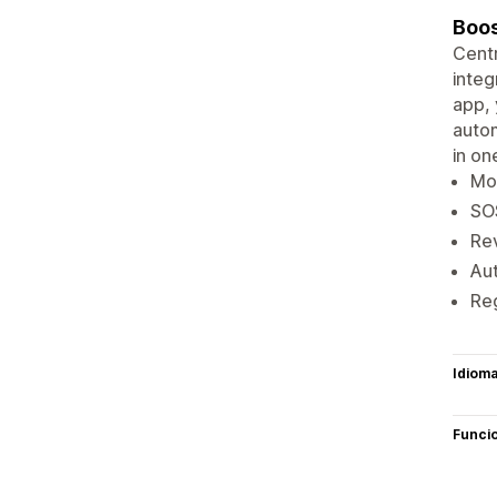
Boos
Centr
integ
app, 
autom
in on
Mor
SOS
Rev
Aut
Reg
Idiom
Funci