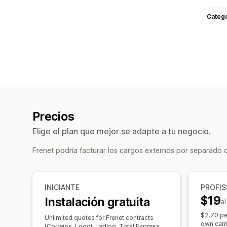
Categ
Precios
Elige el plan que mejor se adapte a tu negocio.
Frenet podría facturar los cargos externos por separado 
INICIANTE
PROFIS
$19
Instalación gratuita
a
$2.70 pe
Unlimited quotes for Frenet contracts
own carr
(Correios, Loggi, Jadlog, Total Express,