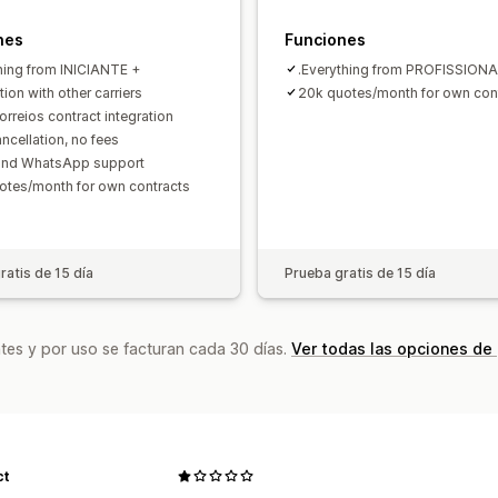
nes
Funciones
hing from INICIANTE +
.Everything from PROFISSIONA
tion with other carriers
20k quotes/month for own con
rreios contract integration
ncellation, no fees
and WhatsApp support
otes/month for own contracts
ratis de 15 día
Prueba gratis de 15 día
tes y por uso se facturan cada 30 días.
Ver todas las opciones de
ct