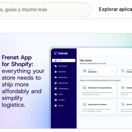
Explorar aplic
ía de imágenes destacadas