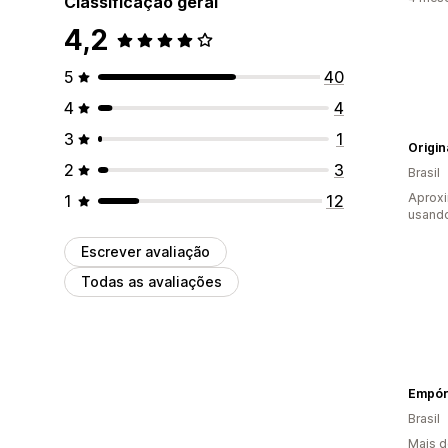
Classificação geral
4,2
5
40
4
4
3
1
Origin
2
3
Brasil
Aprox
1
12
usand
Escrever avaliação
Todas as avaliações
Empóri
Brasil
Mais d