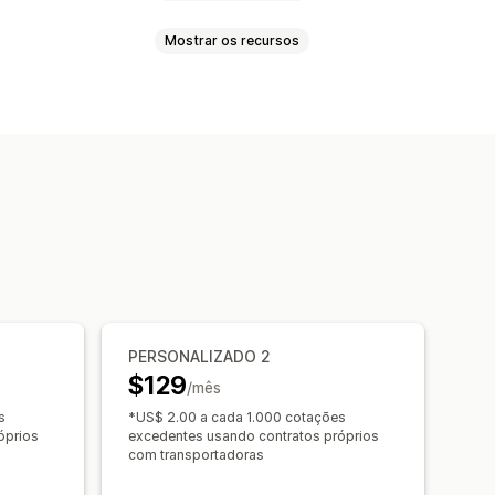
Mostrar os recursos
assa
Etiquetas de devolução
cronização de pedidos
mensão
Por produto
frete
 postal
De várias zonas
es por e-mail
ntrega
Prazo de entrega
PERSONALIZADO 2
$129
/mês
s
*US$ 2.00 a cada 1.000 cotações
óprios
excedentes usando contratos próprios
com transportadoras