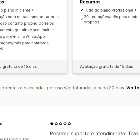
os
Recursos
o plano Iniciante +
Tudo do plano Profissional +
ação com outras transportadoras
20k cotações/mês para contra
próprios
ação contrato próprio Correios
amento gratuito e sem multas
e por e-mail e WhatsApp
tações/mês para contratos
os
o gratuita de 15 dias
Avaliação gratuita de 15 dias
rrentes e calculadas por uso são faturadas a cada 30 dias.
Ver t
ct
Péssimo suporte e atendimento. Tive
es usando o app