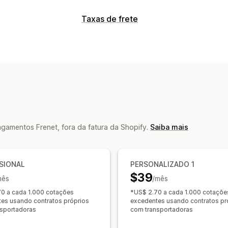
Etiquetas e embalagem
Taxas de frete
Criação de etiqueta
Impressão em m
Cálculo de taxa
Seguro de frete
Regras de frete
Sin
Taxa fixa
Por transportadora
Por di
Seleção de transportadora
Taxas de 
Por quantidade
Por peso
CEP/código
Gerenciamento de remessas
De várias origens
Sincronização de pedidos
Notificaçõ
Personalização
Atualizações de pedidos
Restrições da caixa postal
Data de e
gamentos Frenet, fora da fatura da Shopify.
Saiba mais
Regras personalizadas
SIONAL
PERSONALIZADO 1
$39
mês
/mês
0 a cada 1.000 cotações
*US$ 2.70 a cada 1.000 cotaçõe
es usando contratos próprios
excedentes usando contratos pr
sportadoras
com transportadoras