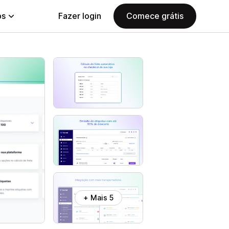
ps
Fazer login
Comece grátis
+ Mais 5