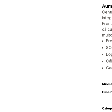
Aume
Centr
integ
Frene
cálcu
muito
Fr
SOS
Log
Cál
Cad
Idiom
Funci
Categ