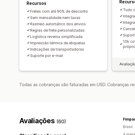
Recurs
Recursos
Tudo d
Fretes com até 90% de desconto
Integr
Sem mensalidade nem taxas
Integr
Rastreio automático dos envios
Cancel
Regras de frete personalizadas
Suport
Logística reversa simplificada
10k co
Impressão térmica de etiquetas
própri
Indicações de transportadoras
Suporte por e-mail
Avaliaçã
Todas as cobranças são faturadas em USD. Cobranças reco
Avaliações
Fimpa
(60)
Brasil
4 mes