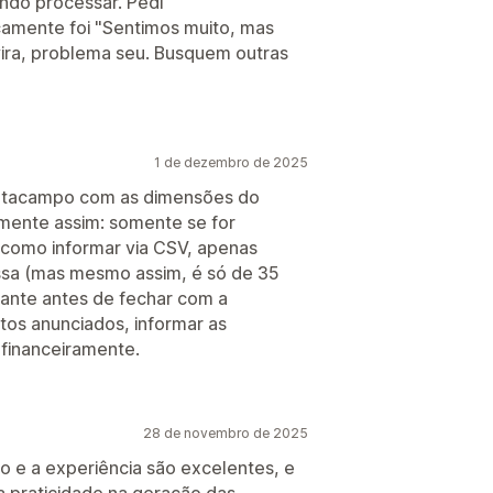
ndo processar. Pedi
camente foi "Sentimos muito, mas
vira, problema seu. Busquem outras
1 de dezembro de 2025
etacampo com as dimensões do
mente assim: somente se for
como informar via CSV, apenas
sa (mas mesmo assim, é só de 35
vante antes de fechar com a
tos anunciados, informar as
financeiramente.
28 de novembro de 2025
ão e a experiência são excelentes, e
a praticidade na geração das