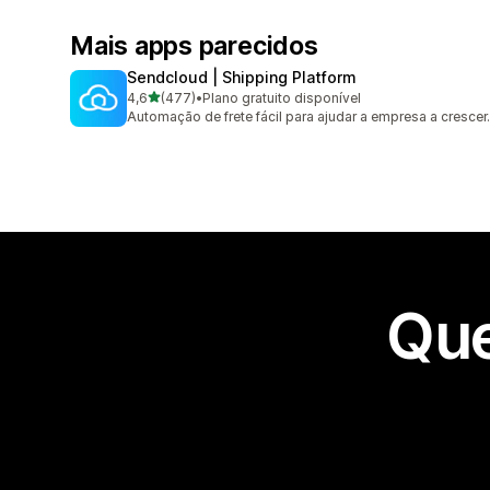
Mais apps parecidos
Sendcloud | Shipping Platform
de 5 estrelas
4,6
(477)
•
Plano gratuito disponível
477 avaliações ao todo
Automação de frete fácil para ajudar a empresa a crescer.
Que