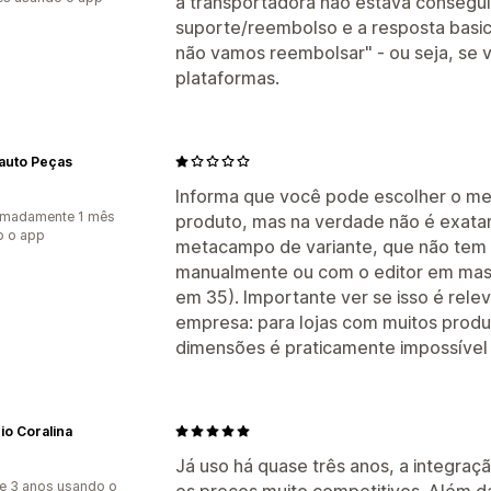
a transportadora não estava consegui
suporte/reembolso e a resposta basi
não vamos reembolsar" - ou seja, se 
plataformas.
auto Peças
Informa que você pode escolher o m
imadamente 1 mês
produto, mas na verdade não é exata
o o app
metacampo de variante, que não tem 
manualmente ou com o editor em mas
em 35). Importante ver se isso é rele
empresa: para lojas com muitos produ
dimensões é praticamente impossível 
o Coralina
Já uso há quase três anos, a integraç
e 3 anos usando o
os preços muito competitivos. Além d