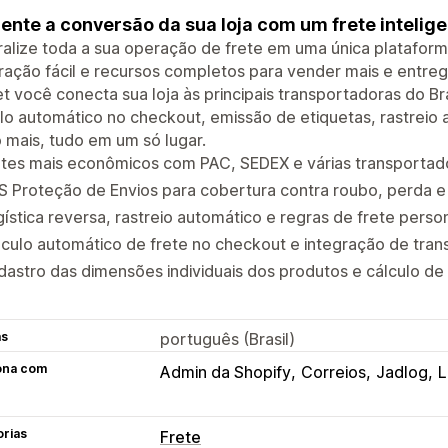
nte a conversão da sua loja com um frete intelige
alize toda a sua operação de frete em uma única plataform
ração fácil e recursos completos para vender mais e entre
t você conecta sua loja às principais transportadoras do Br
lo automático no checkout, emissão de etiquetas, rastreio 
 mais, tudo em um só lugar.
etes mais econômicos com PAC, SEDEX e várias transportad
 Proteção de Envios para cobertura contra roubo, perda e
ística reversa, rastreio automático e regras de frete perso
culo automático de frete no checkout e integração de tran
astro das dimensões individuais dos produtos e cálculo de 
as
português (Brasil)
ona com
Admin da Shopify
Correios
Jadlog
L
orias
Frete