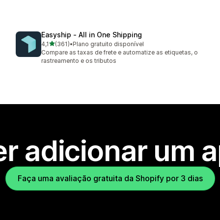
Easyship ‑ All in One Shipping
de 5 estrelas
4,1
(361)
•
Plano gratuito disponível
361 avaliações ao todo
Compare as taxas de frete e automatize as etiquetas, o
rastreamento e os tributos
r adicionar um 
Faça uma avaliação gratuita da Shopify por 3 dias