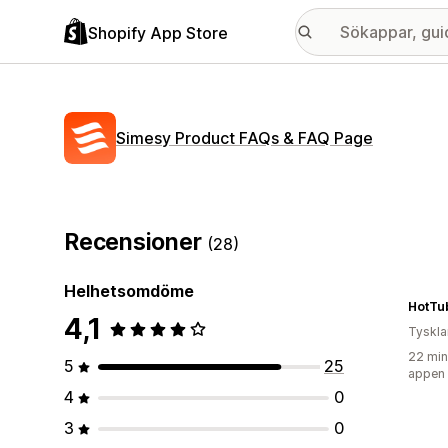
Shopify App Store
Simesy Product FAQs & FAQ Page
Recensioner
(28)
Helhetsomdöme
HotTu
4,1
Tyskl
22 min
5
25
appen
4
0
3
0