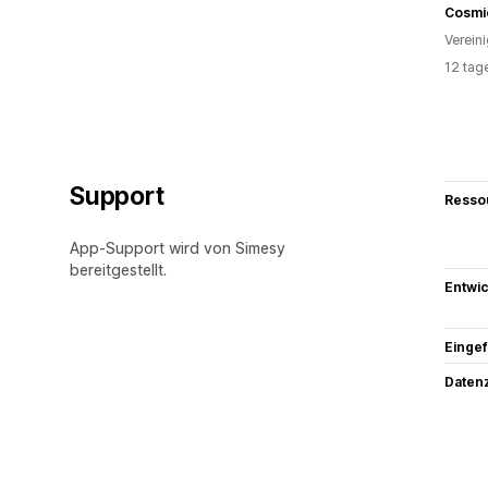
Cosmic
Verein
12 tag
Support
Resso
App-Support wird von Simesy
bereitgestellt.
Entwic
Eingef
Datenz