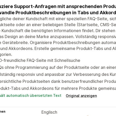
ziere Support-Anfragen mit ansprechenden Produ
andle Produktbeschreibungen in Tabs und Akkor
liche deiner Kundschaft mit einer speziellen FAQ-Seite, sic
ktseite oder an einer beliebigen Stelle (Startseite, CMS-Seit
 Kundschaft die benötigten Informationen findet. Dir stehe
s Design an deine Marke anzupassen. Vollständig responsi
e Gerätebreite. Organisiere Produktbeschreibungen automat
 und Akkordeons. Erstelle gemeinsame Produkt-Tabs und A
orien.
-freundliche FAQ-Seite mit Schnellsuche
s ohne Programmierung auf der Produktseite oder an einer
lständig responsiv und anpassbar zur Verbesserung des Ku
ersichtliche Produktseiten dank benutzerfreundlicher Pro
odukt-Tabs und Akkordeons für mehrere Produkte gemeins
hält automatisch übersetzten Text
Original anzeigen
hen
Englisch