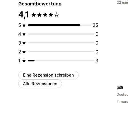
22 min
Gesamtbewertung
4,1
5
25
4
0
3
0
2
0
1
3
Eine Rezension schreiben
Alle Rezensionen
gitti
Deutsc
4 mona