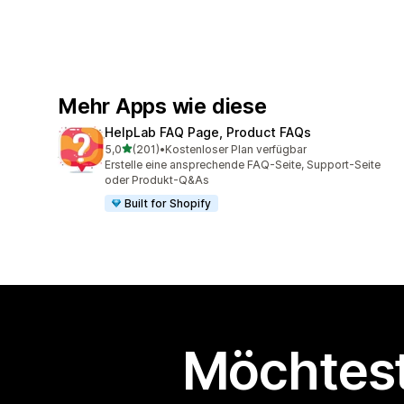
Mehr Apps wie diese
HelpLab FAQ Page, Product FAQs
von 5 Sternen
5,0
(201)
•
Kostenloser Plan verfügbar
201 Rezensionen insgesamt
Erstelle eine ansprechende FAQ-Seite, Support-Seite
oder Produkt-Q&As
Built for Shopify
Möchtest