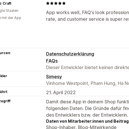
 Craft
igte Staaten
App works well, FAQ's look profession
e mit der App
rate, and customer service is super re
urcen
Datenschutzerklärung
FAQs
Dieser Entwickler bietet keinen direk
kler
Simesy
Vinhome Westpoint, Pham Hung, Ha N
ührt
21. April 2022
ugriff
Damit diese App in deinem Shop funktio
folgenden Daten. Die Gründe dafür fin
des Entwicklers bzw. der Entwicklerin.
Daten von Mitarbeiter:innen und Beitra
Shop-Inhaber, Blog-Mitwirkende