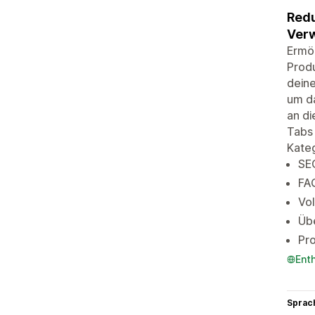
Redu
Verw
Ermög
Produ
deine
um da
an di
Tabs
Kateg
SEO
FAQ
Vol
Üb
Pr
Ent
Sprac