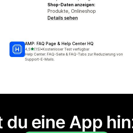
Shop-Daten anzeigen:
Produkte, Onlineshop
Details sehen
AMP: FAQ Page & Help Center HQ
von 5 Sternen
4,5
(15)
•
Kostenloser Test verfügbar
15 Rezensionen insgesamt
Help Center: FAQ-Seite & FAQ-Tabs zur Reduzierung von
Support-E-Mails.
 du eine App hi