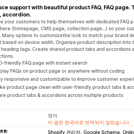
ce support with beautiful product FAQ, FAQ page. T
, accordion.
e your customers to help themselves with dedicated FAQ p
ere (homepage, CMS page, collection page...) so your cust
 Many options to customizethe look to match your brand de
 based on device width. Organize product description into 
 heading tags. Create shared product tabs and accordions 
ctions.
-friendly FAQ page with instant search
play FAQs on product page or anywhere without coding
ly responsive and customizable to improve customer exper
e product page clean with user-friendly product tabs & ac
re product tabs & accordions across multiple products
영어
이 앱은 한국어로 번역되지 않았습니다
호환:
Shopify 관리자
Google Schema
Onlin