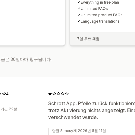
Everything in free plan
Unlimited FAQs
Unlimited product FAQs
Language translations
7일 무료 체험
 요금은 30일마다 청구됩니다.
bs24
Schrott App. Pfeile zurück funktionier
 기간 22분
trotz Aktivierung nichts angezeigt. Ei
verschwendet wurde.
답글 Simesy개 2026년 5월 11일