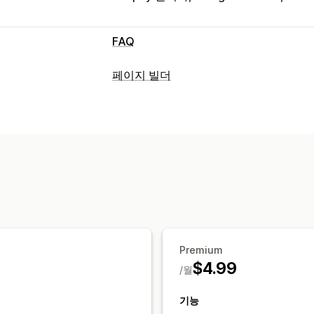
FAQ
편집 도구
페이지 빌더
서식 있는 텍스트 편집기
페이지 유형
표시 옵션
FAQ
아코디언
탭
제품 페이지
FAQ 페이지
페이지 관리
SEO
Premium
$4.99
/월
기능