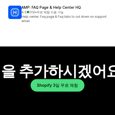
AMP: FAQ Page & Help Center HQ
별 5개 중
4.5
(15)
•
무료 체험 이용 가능
총 리뷰 15개
Help center: Faq page & Faq tabs to cut down on support
email.
을 추가하시겠어
Shopify 3일 무료 체험