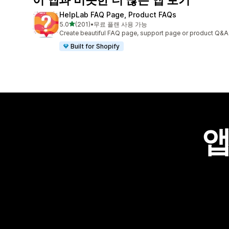
HelpLab FAQ Page, Product FAQs
별 5개 중
5.0
(201)
•
무료 플랜 사용 가능
총 리뷰 201개
Create beautiful FAQ page, support page or product Q&A
Built for Shopify
앱