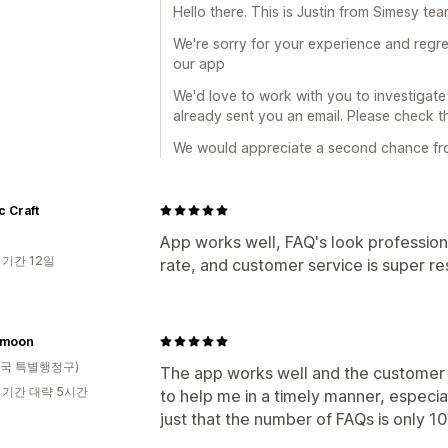
Hello there. This is Justin from Simesy tea
We're sorry for your experience and regre
our app
We'd love to work with you to investigate 
already sent you an email. Please check th
We would appreciate a second chance fr
 Craft
App works well, FAQ's look profession
 기간 12일
rate, and customer service is super re
emoon
국 특별행정구)
The app works well and the customer 
 기간 대략 5시간
to help me in a timely manner, especia
just that the number of FAQs is only 1