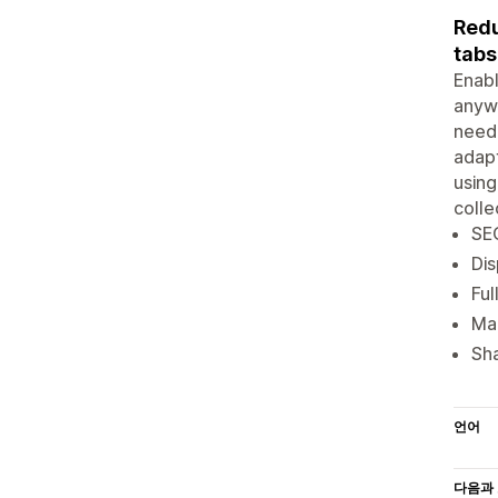
Redu
tabs
Enabl
anywh
need.
adapt
using
colle
SEO
Dis
Ful
Mak
Sha
언어
다음과 