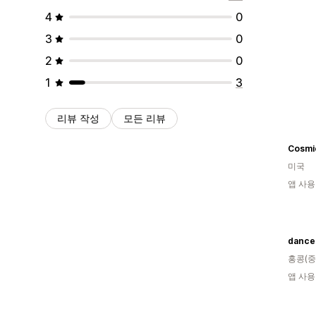
4
0
3
0
2
0
1
3
리뷰 작성
모든 리뷰
Cosmic
미국
앱 사용
danc
홍콩(중
앱 사용