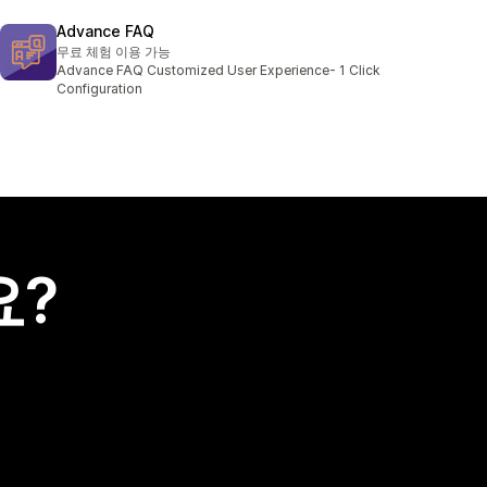
Advance FAQ
무료 체험 이용 가능
Advance FAQ Customized User Experience- 1 Click
Configuration
요?