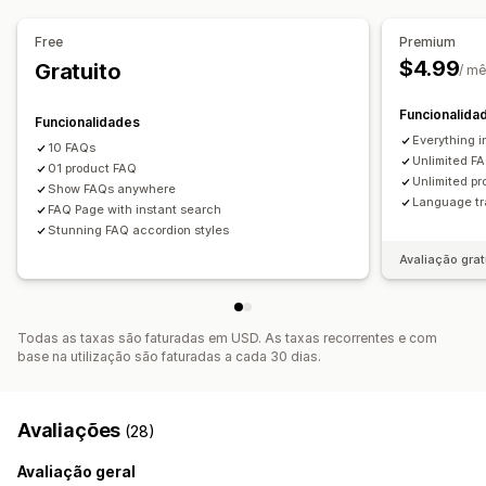
SEO
Free
Premium
$4.99
Gratuito
/ m
Funcionalida
Funcionalidades
Everything i
10 FAQs
Unlimited F
01 product FAQ
Unlimited p
Show FAQs anywhere
Language tr
FAQ Page with instant search
Stunning FAQ accordion styles
Avaliação grat
Todas as taxas são faturadas em USD. As taxas recorrentes e com
base na utilização são faturadas a cada 30 dias.
Avaliações
(28)
Avaliação geral