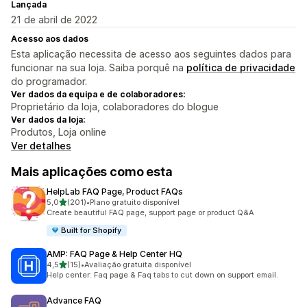
Lançada
21 de abril de 2022
Acesso aos dados
Esta aplicação necessita de acesso aos seguintes dados para
funcionar na sua loja. Saiba porquê na
política de privacidade
do programador.
Ver dados da equipa e de colaboradores:
Proprietário da loja, colaboradores do blogue
Ver dados da loja:
Produtos, Loja online
Ver detalhes
Mais aplicações como esta
HelpLab FAQ Page, Product FAQs
de 5 estrelas
5,0
(201)
•
Plano gratuito disponível
201 total de avaliações
Create beautiful FAQ page, support page or product Q&A
Built for Shopify
AMP: FAQ Page & Help Center HQ
de 5 estrelas
4,5
(15)
•
Avaliação gratuita disponível
15 total de avaliações
Help center: Faq page & Faq tabs to cut down on support email.
Advance FAQ