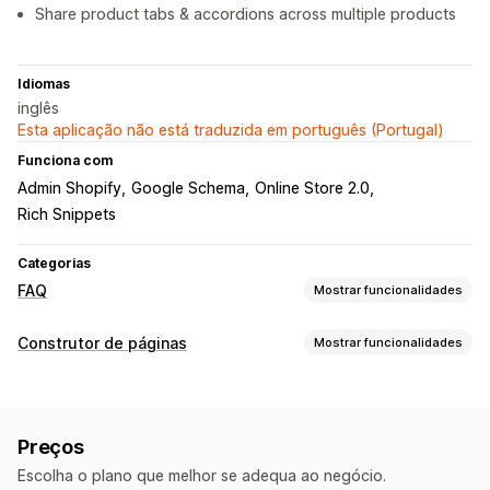
Share product tabs & accordions across multiple products
Idiomas
inglês
Esta aplicação não está traduzida em português (Portugal)
Funciona com
Admin Shopify
Google Schema
Online Store 2.0
Rich Snippets
Categorias
FAQ
Mostrar funcionalidades
Ferramentas de edição
Construtor de páginas
Mostrar funcionalidades
Editor de texto formatado
Tipos de páginas
Opções de apresentação
FAQ
Acordeões
Separadores
Página de produto
Preços
Páginas de gestão
Página de FAQ
Reatividade móvel
CSS personalizado
Escolha o plano que melhor se adequa ao negócio.