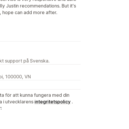
lly Justin recommendations. But it's
0, hope can add more after.
ekt support på Svenska.
oi, 100000, VN
ata för att kunna fungera med din
ta i utvecklarens
integritetspolicy
.
: