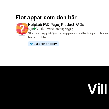
Fler appar som den här
HelpLab FAQ Page, Product FAQs
av 5 stjärnor
5,0
(201)
•
Gratisplan tillgänglig
201 recensioner totalt
Skapa snygg FAQ-sida, supportsida eller frågor och svar
för produkter
Built for Shopify
Vil