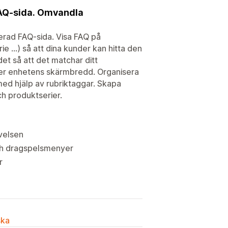
AQ-sida. Omvandla
kerad FAQ-sida. Visa FAQ på
e ...) så att dina kunder kan hitta den
et så att det matchar ditt
ter enhetens skärmbredd. Organisera
ed hjälp av rubriktaggar. Skapa
h produktserier.
velsen
och dragspelsmenyer
r
ska