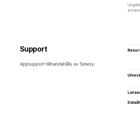
Ungefä
använd
Support
Resur
Appsupport tillhandahålls av Simesy.
Utvec
Lanse
Dataå