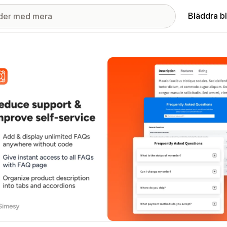
Bläddra b
ri med utvalda bilder