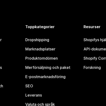
Toppkategorier
Resurser
r
Dropshipping
Shopifys hjä
Marknadsplatser
API-dokume
Produktomdömen
Shopify Co
s
Merförsäljning och paket
Forskning
E-postmarknadsföring
ch
SEO
Leverans
Valuta och språk