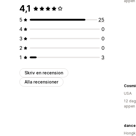
appen
4,1
5
25
4
0
3
0
2
0
1
3
Skriv en recension
Alla recensioner
Cosmic
USA
12 dag
appen
danc
Hongk