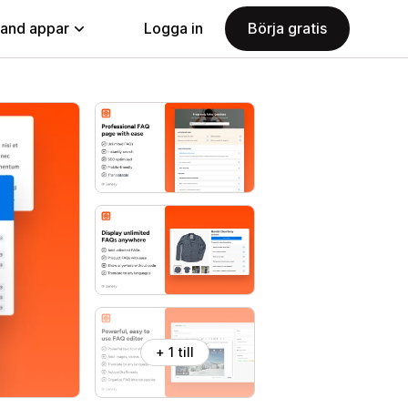
land appar
Logga in
Börja gratis
+ 1 till