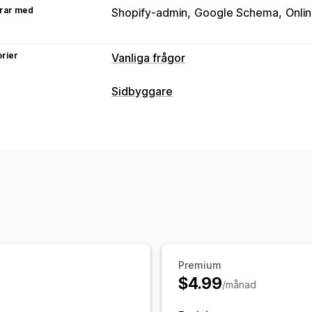
rar med
Shopify-admin
Google Schema
Onlin
rier
Vanliga frågor
Redigeringsverktyg
Sidbyggare
RTF-redigerare
Sidtyper
Visningsalternativ
Vanliga frågor (FAQ)
Dragspelsmeny
Flikar
Produktsidor
Sidhantering
Mobilanpassning
Anpassad CSS
SEO
Premium
$4.99
/månad