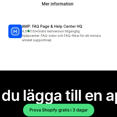
Mer information
AMP: FAQ Page & Help Center HQ
av 5 stjärnor
4,5
(15)
•
Gratis testversion tillgänglig
15 recensioner totalt
Hjälpcenter: FAQ-sidor och FAQ-flikar för att minska
antalet supportmejl.
l du lägga till en 
Prova Shopify gratis i 3 dagar