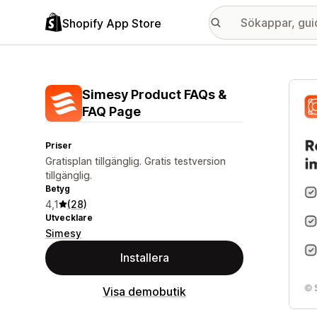
Shopify App Store
Galle
Simesy Product FAQs &
FAQ Page
Priser
Gratisplan tillgänglig. Gratis testversion
tillgänglig.
Betyg
4,1
(28)
Utvecklare
Simesy
Installera
Visa demobutik