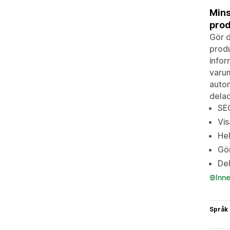
Mins
prod
Gör d
produ
infor
varum
autom
delad
SE
Vis
Hel
Gör
Del
Inn
Språk