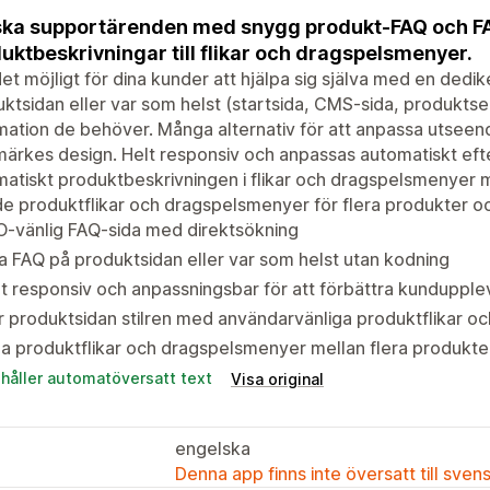
ka supportärenden med snygg produkt-FAQ och F
uktbeskrivningar till flikar och dragspelsmenyer.
et möjligt för dina kunder att hjälpa sig själva med en dedi
ktsidan eller var som helst (startsida, CMS-sida, produktseri
mation de behöver. Många alternativ för att anpassa utseend
ärkes design. Helt responsiv och anpassas automatiskt ef
atiskt produktbeskrivningen i flikar och dragspelsmenyer m
e produktflikar och dragspelsmenyer för flera produkter oc
O-vänlig FAQ-sida med direktsökning
a FAQ på produktsidan eller var som helst utan kodning
t responsiv och anpassningsbar för att förbättra kundupple
 produktsidan stilren med användarvänliga produktflikar 
a produktflikar och dragspelsmenyer mellan flera produkte
ehåller automatöversatt text
Visa original
engelska
Denna app finns inte översatt till sven