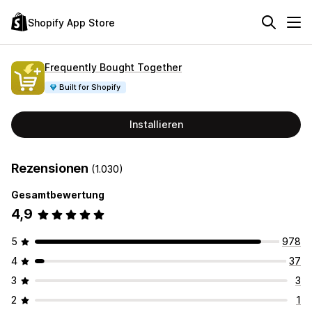
Shopify App Store
Frequently Bought Together
Built for Shopify
Installieren
Rezensionen
(1.030)
Gesamtbewertung
4,9
5
978
4
37
3
3
2
1