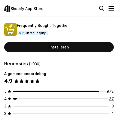
Shopify App Store
Frequently Bought Together
Built for Shopify
Installeren
Recensies
(1.030)
Algemene beoordeling
4,9
5
978
4
37
3
3
2
1