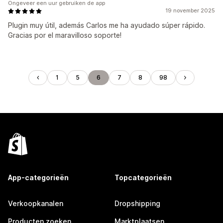
Ongeveer een uur gebruiken de app
19 november 2025
Plugin muy útil, además Carlos me ha ayudado súper rápido.
Gracias por el maravilloso soporte!
1
5
6
7
8
98
App-categorieën
Topcategorieën
Verkoopkanalen
Dropshipping
Producten zoeken
Marktplaatsen