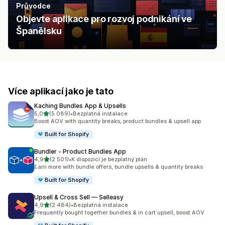
Průvodce
Objevte aplikace pro rozvoj podnikání ve
Španělsku
Více aplikací jako je tato
Kaching Bundles App & Upsells
z 5 hvězd
5,0
(5 089)
•
Bezplatná instalace
Celkový počet recenzí: 5089
Boost AOV with quantity breaks, product bundles & upsell app
Built for Shopify
Bundler ‑ Product Bundles App
z 5 hvězd
4,9
(2 501)
•
K dispozici je bezplatný plán
Celkový počet recenzí: 2501
Earn more with bundle offers, bundle upsells & quantity breaks
Built for Shopify
Upsell & Cross Sell — Selleasy
z 5 hvězd
4,9
(2 484)
•
Bezplatná instalace
Celkový počet recenzí: 2484
Frequently bought together bundles & in cart upsell, boost AOV