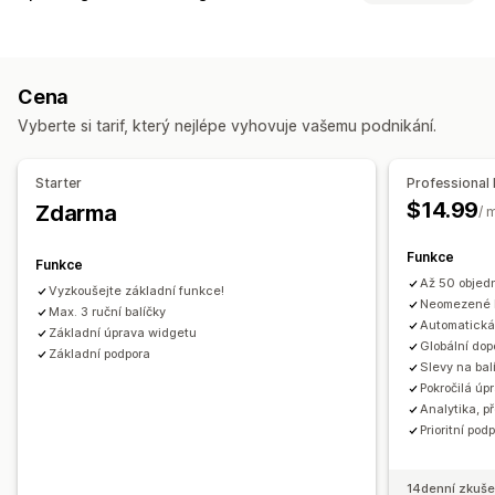
Fixní balíčky
Upsellingové balíčky
Přizpůsobení
Cross-sellingové balíčky
Často nakupované společně
Upselling na stránce produktu
Vlastní CSS
Související produkty
Fyzické produkty
Vlastní balíčky
Cena
Přetahovací editor
Více měn
Více jazyků
Ceny, které můžete nastavit
Vyberte si tarif, který nejlépe vyhovuje vašemu podnikání.
Nabídky a doporučení
Pevné nacenění
Slevy
Paušální slevy
Procentuální slevy
Doprava zdarma
Doplňky produktů
Doporučené produkty
Slevy na košík
Doprava zdarma
Dynamické nacenění
Starter
Professional 
Často nakupované společně
Balíčky
Doporučení pomocí AI
$14.99
Zdarma
/ 
Analytika
Funkce
Funkce
A/​B testování
Konverzní poměry
Až 50 objed
Vyzkoušejte základní funkce!
Neomezené b
Max. 3 ruční balíčky
Automatická
Základní úprava widgetu
Globální dop
Základní podpora
Slevy na bal
Pokročilá úp
Analytika, př
Prioritní pod
14denní zkuše