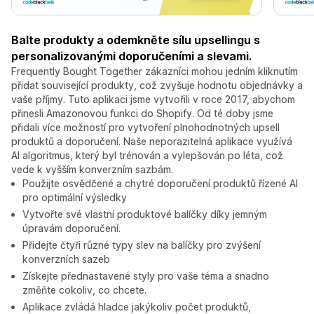
Balte produkty a odemkněte sílu upsellingu s
personalizovanými doporučeními a slevami.
Frequently Bought Together zákazníci mohou jedním kliknutím
přidat související produkty, což zvyšuje hodnotu objednávky a
vaše příjmy. Tuto aplikaci jsme vytvořili v roce 2017, abychom
přinesli Amazonovou funkci do Shopify. Od té doby jsme
přidali více možností pro vytvoření plnohodnotných upsell
produktů a doporučení. Naše neporazitelná aplikace využívá
AI algoritmus, který byl trénován a vylepšován po léta, což
vede k vyšším konverzním sazbám.
Použijte osvědčené a chytré doporučení produktů řízené AI
pro optimální výsledky
Vytvořte své vlastní produktové balíčky díky jemným
úpravám doporučení.
Přidejte čtyři různé typy slev na balíčky pro zvýšení
konverzních sazeb
Získejte přednastavené styly pro vaše téma a snadno
změňte cokoliv, co chcete.
Aplikace zvládá hladce jakýkoliv počet produktů,