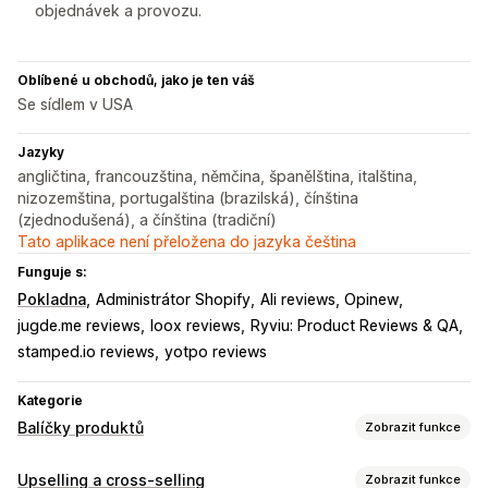
objednávek a provozu.
Oblíbené u obchodů, jako je ten váš
Se sídlem v USA
Jazyky
angličtina, francouzština, němčina, španělština, italština,
nizozemština, portugalština (brazilská), čínština
(zjednodušená), a čínština (tradiční)
Tato aplikace není přeložena do jazyka čeština
Funguje s:
Pokladna
Administrátor Shopify
Ali reviews, Opinew
jugde.me reviews
loox reviews
Ryviu: Product Reviews & QA
stamped.io reviews
yotpo reviews
Kategorie
Balíčky produktů
Zobrazit funkce
Typy balíčků
Upselling a cross-selling
Zobrazit funkce