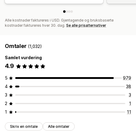
Alle kostnader faktureres i USD. Gjentagende og bruksbaserte
kostnader faktureres hver 30. dag.
Se alle prisalternativer
Omtaler
(1,032)
Samlet vurdering
4.9
5
979
4
38
3
3
2
1
1
11
Skriv en omtale
Alle omtaler