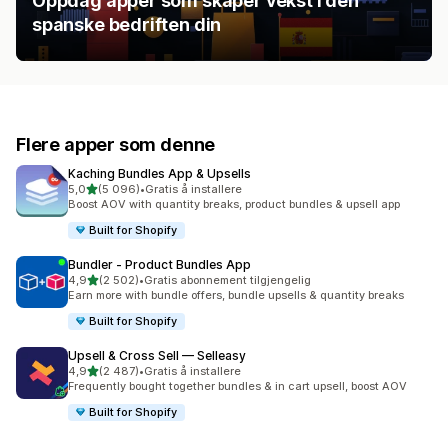
Oppdag apper som skaper vekst i den
spanske bedriften din
Flere apper som denne
Kaching Bundles App & Upsells
av 5 stjerner
5,0
(5 096)
•
Gratis å installere
Totalt 5096 omtaler
Boost AOV with quantity breaks, product bundles & upsell app
Built for Shopify
Bundler ‑ Product Bundles App
av 5 stjerner
4,9
(2 502)
•
Gratis abonnement tilgjengelig
Totalt 2502 omtaler
Earn more with bundle offers, bundle upsells & quantity breaks
Built for Shopify
Upsell & Cross Sell — Selleasy
av 5 stjerner
4,9
(2 487)
•
Gratis å installere
Totalt 2487 omtaler
Frequently bought together bundles & in cart upsell, boost AOV
Built for Shopify