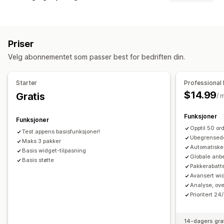
Faste pakker
Mersalgspakker
Kryssalgspakker
Tilpasning
Kjøpes ofte sammen
Relaterte produkter
Mersalg på produktside
Tilpasset CSS
Fysiske produkter
Egendefinerte pakker
Priser
Dra-og-slipp-redigeringsverktøy
Multivaluta
Flere språk
Priser du kan angi
Velg abonnementet som passer best for bedriften din.
Tilbud og anbefalinger
Faste priser
Rabatter
Flate rabatter
Gratis frakt
Tilleggsprogrammer for produkter
Prosentbaserte rabatter
Handlekurvrabatter
Gratis frakt
Starter
Professional 
Produktanbefalinger
Kjøpes ofte sammen
Pakker
Dynamisk prissetting
$14.99
Gratis
/ 
KI-anbefalinger
Funksjoner
Funksjoner
Analyse
Opptil 50 o
Test appens basisfunksjoner!
A/B-testing
Koverteringsrater
Ubegrensed
Maks 3 pakker
Automatiske
Basis widget-tilpasning
Globale anb
Basis støtte
Pakkerabatt
Avansert wid
Analyse, ove
Prioritert 24
14-dagers gra