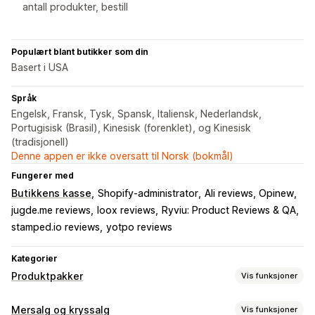
antall produkter, bestill
Populært blant butikker som din
Basert i USA
Språk
Engelsk, Fransk, Tysk, Spansk, Italiensk, Nederlandsk,
Portugisisk (Brasil), Kinesisk (forenklet), og Kinesisk
(tradisjonell)
Denne appen er ikke oversatt til Norsk (bokmål)
Fungerer med
Butikkens kasse
Shopify-administrator
Ali reviews, Opinew
jugde.me reviews
loox reviews
Ryviu: Product Reviews & QA
stamped.io reviews
yotpo reviews
Kategorier
Produktpakker
Vis funksjoner
Pakketyper
Mersalg og kryssalg
Vis funksjoner