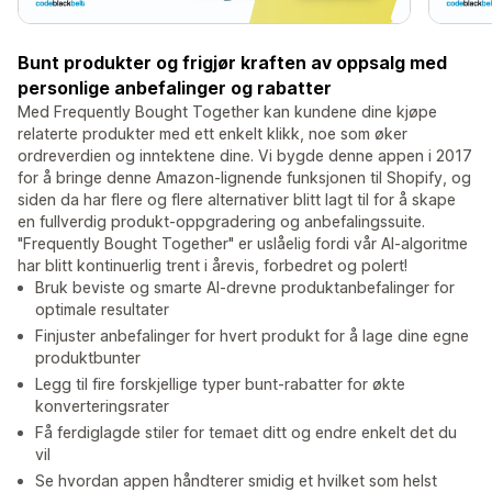
Bunt produkter og frigjør kraften av oppsalg med
personlige anbefalinger og rabatter
Med Frequently Bought Together kan kundene dine kjøpe
relaterte produkter med ett enkelt klikk, noe som øker
ordreverdien og inntektene dine. Vi bygde denne appen i 2017
for å bringe denne Amazon-lignende funksjonen til Shopify, og
siden da har flere og flere alternativer blitt lagt til for å skape
en fullverdig produkt-oppgradering og anbefalingssuite.
"Frequently Bought Together" er uslåelig fordi vår AI-algoritme
har blitt kontinuerlig trent i årevis, forbedret og polert!
Bruk beviste og smarte AI-drevne produktanbefalinger for
optimale resultater
Finjuster anbefalinger for hvert produkt for å lage dine egne
produktbunter
Legg til fire forskjellige typer bunt-rabatter for økte
konverteringsrater
Få ferdiglagde stiler for temaet ditt og endre enkelt det du
vil
Se hvordan appen håndterer smidig et hvilket som helst