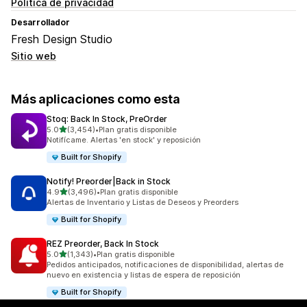
Política de privacidad
Desarrollador
Fresh Design Studio
Sitio web
Más aplicaciones como esta
Stoq: Back In Stock, PreOrder
de 5 estrellas
5.0
(3,454)
•
Plan gratis disponible
3454 reseñas en total
Notifícame. Alertas 'en stock' y reposición
Built for Shopify
Notify! Preorder|Back in Stock
de 5 estrellas
4.9
(3,496)
•
Plan gratis disponible
3496 reseñas en total
Alertas de Inventario y Listas de Deseos y Preorders
Built for Shopify
REZ Preorder, Back In Stock
de 5 estrellas
5.0
(1,343)
•
Plan gratis disponible
1343 reseñas en total
Pedidos anticipados, notificaciones de disponibilidad, alertas de
nuevo en existencia y listas de espera de reposición
Built for Shopify