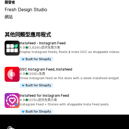
開發者
Fresh Design Studio
網站
其他同類型應用程式
Instafeed ‑ Instagram Feed
滿分 5 顆星
4.9
(1,929)
•
提供免費方案
共有 1929 則評價
Display Instagram feeds, Reels & Insta UGC as shoppable videos
Built for Shopify
GSC Instagram Feed, Instafeed
滿分 5 顆星
4.9
(206)
•
免費
共有 206 則評價
Show Instagram feed on the store with a sleek instafeed widget
Built for Shopify
Instafeed for Instagram Feed
滿分 5 顆星
4.9
(373)
•
提供免費方案
共有 373 則評價
Instagram Feed + Stories with shoppable Insta Feed posts
Built for Shopify