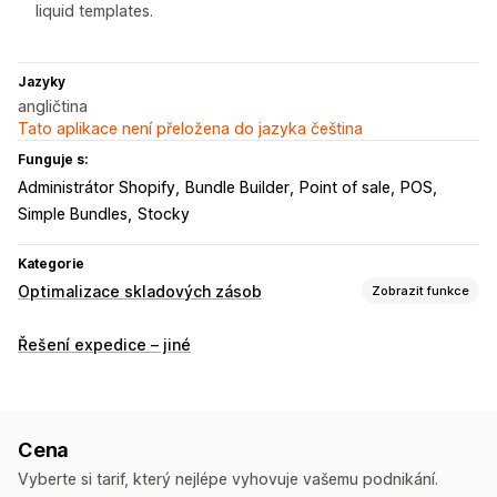
liquid templates.
Jazyky
angličtina
Tato aplikace není přeložena do jazyka čeština
Funguje s:
Administrátor Shopify
Bundle Builder
Point of sale
POS
Simple Bundles
Stocky
Kategorie
Optimalizace skladových zásob
Zobrazit funkce
Správa skladových zásob
Řešení expedice – jiné
Sledování skladových zásob
Synchronizace skladových zásob
Čárové kódy
Data skončení platnosti
Předpovědi
Více lokalit
Cena
Aktualizace v reálném čase
Jednotky SKU
Převod zásob
Vyberte si tarif, který nejlépe vyhovuje vašemu podnikání.
Import a export
Čtečky
Plánování skladových zásob