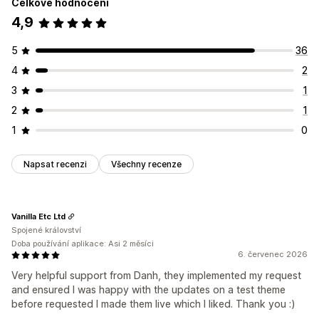
Celkové hodnocení
4,9
5
36
4
2
3
1
2
1
1
0
Napsat recenzi
Všechny recenze
Vanilla Etc Ltd
Spojené království
Doba používání aplikace: Asi 2 měsíci
6. červenec 2026
Very helpful support from Danh, they implemented my request
and ensured I was happy with the updates on a test theme
before requested I made them live which I liked. Thank you :)