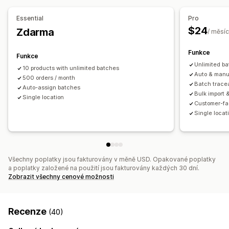
Automatizace pracovního postupu
Více kanálů
Essential
Pro
Řízení objednávek
$24
Zdarma
/ měsíc
Nevyřízené objednávky
Vracení zboží
Funkce
Hromadné zpracování
Automatické zpracování
Funkce
Unlimited b
10 products with unlimited batches
Notifikace a analytika
Auto & manu
500 orders / month
Batch tracea
Připomenutí doplnění zásob
Upozornění na nízké zásoby
Auto-assign batches
Bulk import 
Single location
Notifikace o nedostupnosti ve skladu
Vlastní výkazy
Customer-fa
Užitečné informace
E-mailová oznámení
Analytika
Single locat
Všechny poplatky jsou fakturovány v měně USD. Opakované poplatky
a poplatky založené na použití jsou fakturovány každých 30 dní.
Zobrazit všechny cenové možnosti
Recenze
(40)