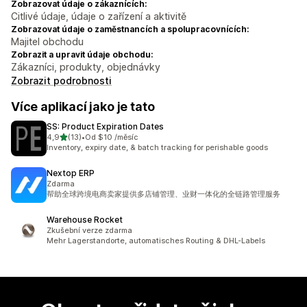
Zobrazovat údaje o zákaznících:
Citlivé údaje, údaje o zařízení a aktivitě
Zobrazovat údaje o zaměstnancích a spolupracovnících:
Majitel obchodu
Zobrazit a upravit údaje obchodu:
Zákazníci, produkty, objednávky
Zobrazit podrobnosti
Více aplikací jako je tato
SS: Product Expiration Dates
z 5 hvězd
4,9
(13)
•
Od $10 /měsíc
Celkový počet recenzí: 13
Inventory, expiry date, & batch tracking for perishable goods
Nextop ERP
Zdarma
帮助全球跨境电商卖家提供多店铺管理、业财一体化的全链路管理服务
Warehouse Rocket
Zkušební verze zdarma
Mehr Lagerstandorte, automatisches Routing & DHL-Labels