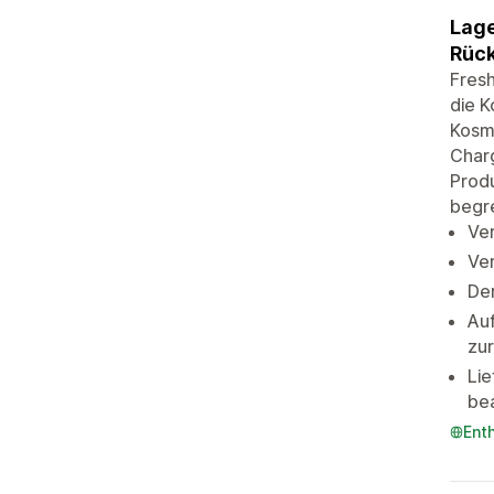
Lage
Rück
Fresh
die K
Kosme
Charg
Prod
begr
Ver
Ver
Der
Auf
zu
Lie
bea
Ent