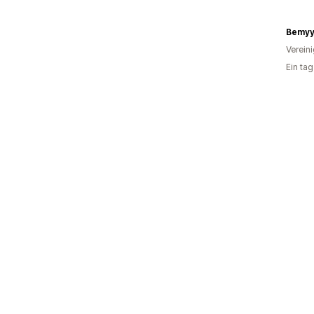
Bemyy
Verein
Ein ta