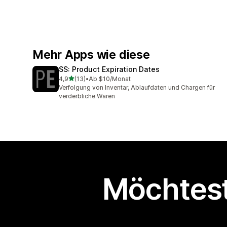
Mehr Apps wie diese
SS: Product Expiration Dates
von 5 Sternen
4,9
(13)
•
Ab $10/Monat
13 Rezensionen insgesamt
Verfolgung von Inventar, Ablaufdaten und Chargen für
verderbliche Waren
Möchtest