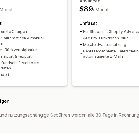
Advanced
Auffüllerinnerungen
Benachrichtigun
$89
 Monat
/ Monat
Benachrichtigungen über nicht vorrä
Benutzerdefinierte Berichte
Einblick
t
Umfasst
Statistiken
renzte Chargen
Für Shops mit Shopify Advanc
n automatisch & manuell
Alle Pro-Funktionen, plus
sen
Metafeld-Unterstützung
n-Rückverfolgbarkeit
Benutzerdefinierte Lieferschein
import & -export
automatisierte E-Mails
e Kundschaft sichtbare
lsdaten
andort
eigen
und nutzungsabhängige Gebühren werden alle 30 Tage in Rechnung 