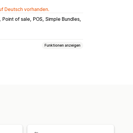
auf Deutsch vorhanden.
Point of sale
POS
Simple Bundles
Funktionen anzeigen
isierung
Barcodes
Ablaufdaten
s in Echtzeit
SKUs
xport
Scanner
Inventarplanung
Kanäle
nverarbeitung