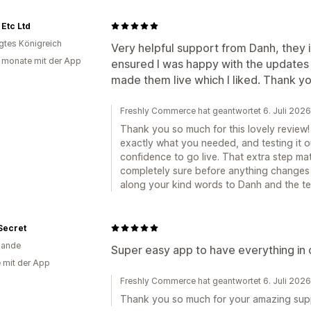
 Etc Ltd
igtes Königreich
Very helpful support from Danh, the
 monate mit der App
ensured I was happy with the updates
made them live which I liked. Thank yo
Freshly Commerce hat geantwortet 6. Juli 2026
Thank you so much for this lovely review!
exactly what you needed, and testing it o
confidence to go live. That extra step ma
completely sure before anything changes o
along your kind words to Danh and the te
Secret
lande
Super easy app to have everything in 
e mit der App
Freshly Commerce hat geantwortet 6. Juli 2026
Thank you so much for your amazing suppo