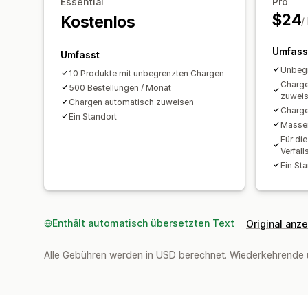
Essential
Pro
$24
Kostenlos
/
Umfass
Umfasst
Unbeg
10 Produkte mit unbegrenzten Chargen
Charge
500 Bestellungen / Monat
zuwei
Chargen automatisch zuweisen
Charge
Ein Standort
Massen
Für di
Verfal
Ein St
Enthält automatisch übersetzten Text
Original anz
Alle Gebühren werden in USD berechnet. Wiederkehrende 