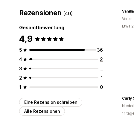
Rezensionen
Vanilla
(40)
Verein
Etwa 2
Gesamtbewertung
4,9
5
36
4
2
3
1
2
1
1
0
Curly 
Eine Rezension schreiben
Nieder
Alle Rezensionen
11 tag