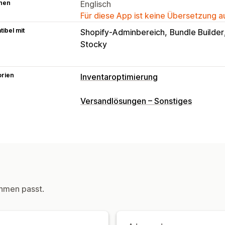
hen
Englisch
Für diese App ist keine Übersetzung 
ibel mit
Shopify-Adminbereich
Bundle Builder
Stocky
orien
Inventaroptimierung
Inventarmanagement
Versandlösungen – Sonstiges
Inventarverfolgung
Inventarsynchron
Prognose
Mehrere Standorte
Update
Lagerbestandstransfer
Import und E
Workflow-Automatisierung
Mehrere 
Bestellverwaltung
hmen passt.
Nachbestellungen
Rückgaben
Masse
Automatische Verarbeitung
Benachrichtigungen und Analysen