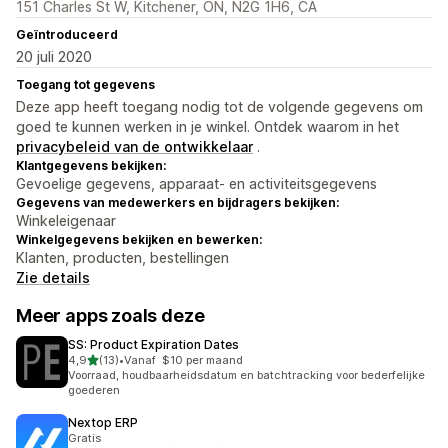
151 Charles St W, Kitchener, ON, N2G 1H6, CA
Geïntroduceerd
20 juli 2020
Toegang tot gegevens
Deze app heeft toegang nodig tot de volgende gegevens om
goed te kunnen werken in je winkel. Ontdek waarom in het
privacybeleid van de ontwikkelaar
.
Klantgegevens bekijken:
Gevoelige gegevens, apparaat- en activiteitsgegevens
Gegevens van medewerkers en bijdragers bekijken:
Winkeleigenaar
Winkelgegevens bekijken en bewerken:
Klanten, producten, bestellingen
Zie details
Meer apps zoals deze
SS: Product Expiration Dates
van 5 sterren
4,9
(13)
•
Vanaf $10 per maand
13 recensies in totaal
Voorraad, houdbaarheidsdatum en batchtracking voor bederfelijke
goederen
Nextop ERP
Gratis