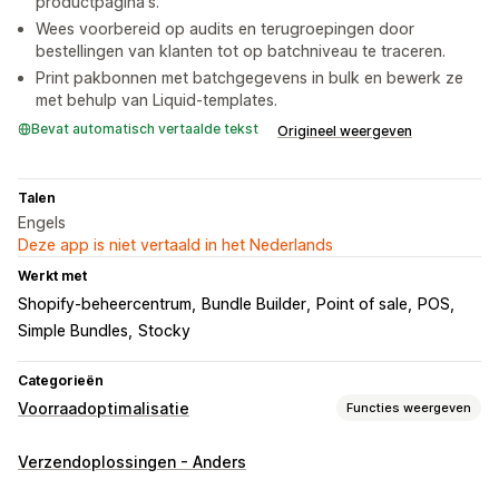
productpagina's.
Wees voorbereid op audits en terugroepingen door
bestellingen van klanten tot op batchniveau te traceren.
Print pakbonnen met batchgegevens in bulk en bewerk ze
met behulp van Liquid-templates.
Bevat automatisch vertaalde tekst
Origineel weergeven
Talen
Engels
Deze app is niet vertaald in het Nederlands
Werkt met
Shopify-beheercentrum
Bundle Builder
Point of sale
POS
Simple Bundles
Stocky
Categorieën
Voorraadoptimalisatie
Functies weergeven
Voorraadbeheer
Verzendoplossingen - Anders
Voorraadtracking
Voorraadsynchronisatie
Barcodes