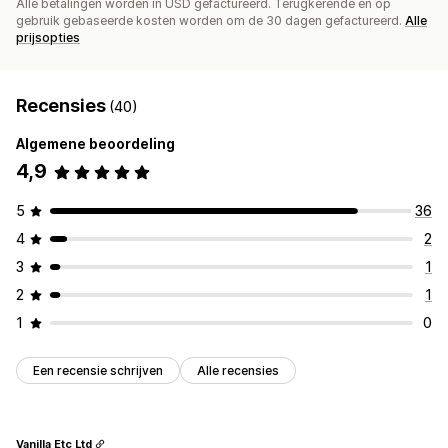
Alle betalingen worden in USD gefactureerd. Terugkerende en op
gebruik gebaseerde kosten worden om de 30 dagen gefactureerd.
Alle
prijsopties
Recensies
(40)
Algemene beoordeling
4,9
5
36
4
2
3
1
2
1
1
0
Een recensie schrijven
Alle recensies
Vanilla Etc Ltd