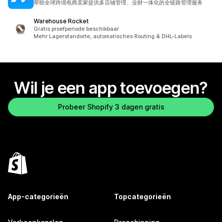
帮助全球跨境电商卖家提供多店铺管理、业财一体化的全链路管理服务
Warehouse Rocket
Gratis proefperiode beschikbaar
Mehr Lagerstandorte, automatisches Routing & DHL-Labels
Wil je een app toevoegen?
Probeer Shopify 3 dagen gratis
App-categorieën
Topcategorieën