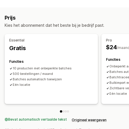
Vervaldatums
Voorspelling
Meerdere locaties
Updates in real time
SKU's
Voorraadverplaatsing
Prijs
Importeren en exporteren
Scanners
Voorraadplanning
Kies het abonnement dat het beste bij je bedrijf past.
Workflow-automatisering
Meerdere kanalen
Bestellingenbeheer
Essential
Pro
Backorders
Retouren
Bulkverwerking
$24
Gratis
/maan
Automatische verwerking
Functies
Functies
Meldingen en analytics
Onbeperkt a
10 producten met onbeperkte batches
Herinneringen voor voorraadaanvulling
Batches aut
500 bestellingen / maand
Batchtracee
Meldingen bij lage voorraad
Batches automatisch toewijzen
Bulkimport e
Eén locatie
Meldingen bij niet op voorraad
Aangepaste rapporten
Zichtbare ve
Inzichten
E-mailmeldingen
Analytics
Eén locatie
Bevat automatisch vertaalde tekst
Origineel weergeven