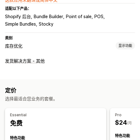
适配以下产品：
Shopify 后台
Bundle Builder
Point of sale
POS
Simple Bundles
Stocky
类别
库存优化
显示功能
库存管理
发货解决方案 - 其他
库存跟踪
库存同步
条码
失效日期
预测
多地点
实时更新
SKU
库存转移
导入和导出
扫描器
库存规划
工作流程自动化
多渠道
定价
订单管理
选择最适合您业务的套餐。
延交订单
退货
批量处理
自动处理
Essential
Pro
通知和分析
$24
免费
/月
补货提醒
库存不足提醒
缺货通知
自定义报告
洞察
电子邮件通知
分析
特色功能
特色功能