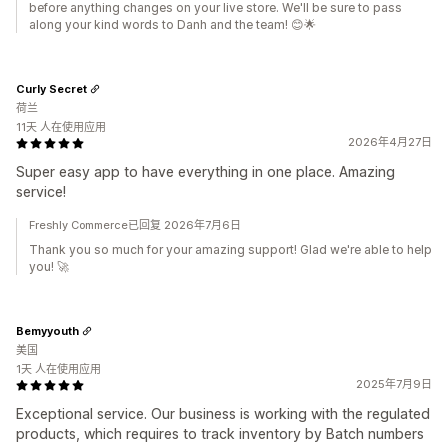
before anything changes on your live store. We'll be sure to pass
along your kind words to Danh and the team! 😊🌟
Curly Secret
荷兰
11天 人在使用应用
2026年4月27日
Super easy app to have everything in one place. Amazing
service!
Freshly Commerce已回复 2026年7月6日
Thank you so much for your amazing support! Glad we're able to help
you! 🚀
Bemyyouth
美国
1天 人在使用应用
2025年7月9日
Exceptional service. Our business is working with the regulated
products, which requires to track inventory by Batch numbers