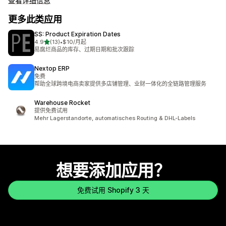
查看详细信息
更多此类应用
SS: Product Expiration Dates
星（满分 5 星）
4.9
(13)
•
$10/月起
总共 13 条评论
易腐烂商品的库存、过期日期和批次跟踪
Nextop ERP
免费
帮助全球跨境电商卖家提供多店铺管理、业财一体化的全链路管理服务
Warehouse Rocket
提供免费试用
Mehr Lagerstandorte, automatisches Routing & DHL-Labels
想要添加应用？
免费试用 Shopify 3 天