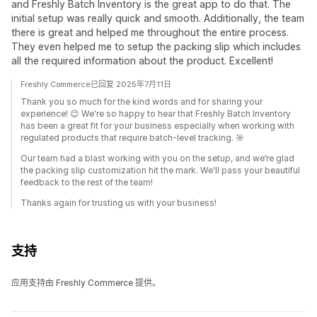
and Freshly Batch Inventory is the great app to do that. The
initial setup was really quick and smooth. Additionally, the team
there is great and helped me throughout the entire process.
They even helped me to setup the packing slip which includes
all the required information about the product. Excellent!
Freshly Commerce已回复 2025年7月11日
Thank you so much for the kind words and for sharing your
experience! 😊 We're so happy to hear that Freshly Batch Inventory
has been a great fit for your business especially when working with
regulated products that require batch-level tracking. 🎯
Our team had a blast working with you on the setup, and we’re glad
the packing slip customization hit the mark. We'll pass your beautiful
feedback to the rest of the team!
Thanks again for trusting us with your business!
支持
应用支持由 Freshly Commerce 提供。