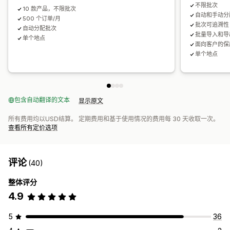
不限批次
10 款产品，不限批次
自动和手动分
500 个订单/月
批次可追溯性
自动分配批次
批量导入和导
单个地点
面向客户的保
单个地点
包含自动翻译的文本
显示原文
所有费用均以USD结算。 定期费用和基于使用情况的费用每 30 天收取一次。
查看所有定价选项
评论
(40)
整体评分
4.9
5
36