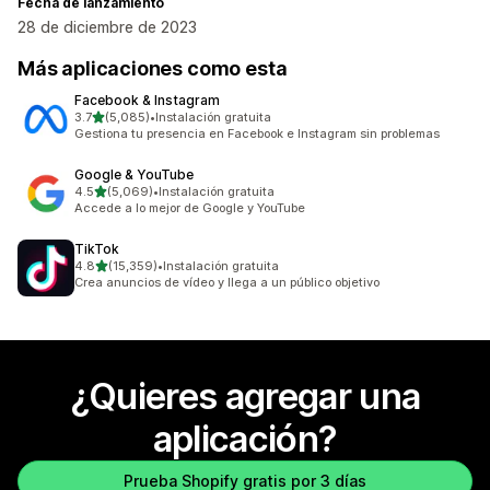
Fecha de lanzamiento
28 de diciembre de 2023
Más aplicaciones como esta
Facebook & Instagram
de 5 estrellas
3.7
(5,085)
•
Instalación gratuita
5085 reseñas en total
Gestiona tu presencia en Facebook e Instagram sin problemas
Google & YouTube
de 5 estrellas
4.5
(5,069)
•
Instalación gratuita
5069 reseñas en total
Accede a lo mejor de Google y YouTube
TikTok
de 5 estrellas
4.8
(15,359)
•
Instalación gratuita
15359 reseñas en total
Crea anuncios de vídeo y llega a un público objetivo
¿Quieres agregar una
aplicación?
Prueba Shopify gratis por 3 días