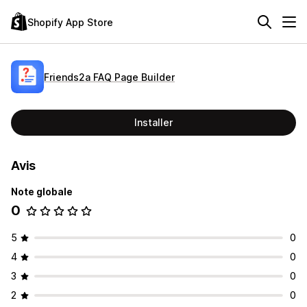
Shopify App Store
Friends2a FAQ Page Builder
Installer
Avis
Note globale
0
5
0
4
0
3
0
2
0