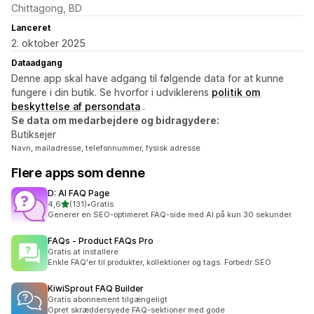
Chittagong, BD
Lanceret
2. oktober 2025
Dataadgang
Denne app skal have adgang til følgende data for at kunne
fungere i din butik. Se hvorfor i udviklerens
politik om
beskyttelse af persondata
.
Se data om medarbejdere og bidragydere:
Butiksejer
Navn, mailadresse, telefonnummer, fysisk adresse
Flere apps som denne
D: AI FAQ Page
ud af 5 stjerner
4,6
(131)
•
Gratis
131 anmeldelser i alt
Generer en SEO-optimeret FAQ-side med AI på kun 30 sekunder.
FAQs ‑ Product FAQs Pro
Gratis at installere
Enkle FAQ'er til produkter, kollektioner og tags. Forbedr SEO
KiwiSprout FAQ Builder
Gratis abonnement tilgængeligt
Opret skræddersyede FAQ-sektioner med gode