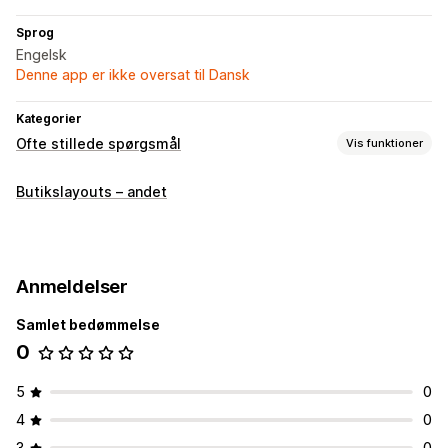
Sprog
Engelsk
Denne app er ikke oversat til Dansk
Kategorier
Ofte stillede spørgsmål
Vis funktioner
Redigeringsværktøjer
Butikslayouts – andet
Markdown
RTF-editor
Træk og slip-editor
Visningsindstillinger
Produktside
Side med ofte stillede spørgsmål
Anmeldelser
Dynamisk på mobil
Samlet bedømmelse
0
5
0
4
0
3
0