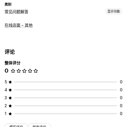
类别
常见问题解答
显示功能
编辑工具
在线店面 - 其他
Markdown
富文本编辑器
拖放式编辑器
展示选项
产品页面
常见问题解答页面
自动适应移动设备
评论
整体评分
0
5
0
4
0
3
0
2
0
1
0