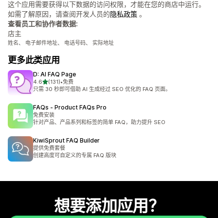
这个应用需要获得以下数据的访问权限，才能在您的商店中运行。
如需了解原因，请查阅开发人员的
隐私政策
。
查看员工和协作者数据:
店主
姓名、 电子邮件地址、 电话号码、 实际地址
更多此类应用
D: AI FAQ Page
星（满分 5 星）
4.6
(131)
•
免费
总共 131 条评论
只需 30 秒即可借助 AI 生成经过 SEO 优化的 FAQ 页面。
FAQs ‑ Product FAQs Pro
免费安装
针对产品、产品系列和标签的简单 FAQ，助力提升 SEO
KiwiSprout FAQ Builder
提供免费套餐
创建高度可自定义的专属 FAQ 版块
想要添加应用？