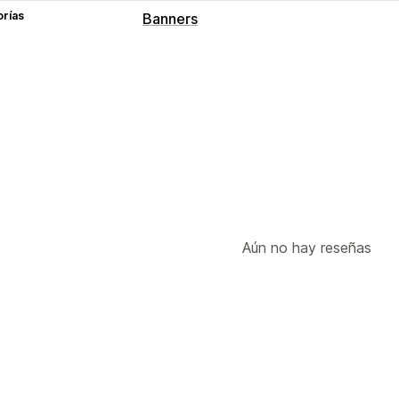
orías
Banners
Tipo de banner
Consentimiento de cookies
Cumplim
Personalización
Posición del banner
Enlaces y boton
Adaptación a dispositivos móviles
Informes y estadísticas
Seguimiento del rendimiento
Informe
Aún no hay reseñas
Informes de tráfico
Segmentos de cl