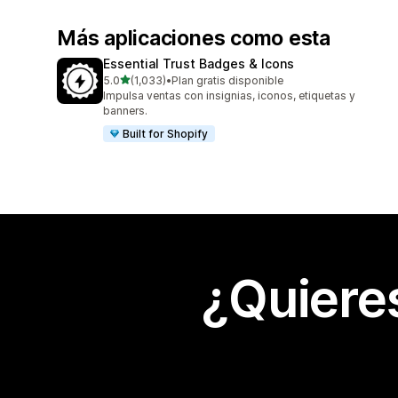
Más aplicaciones como esta
Essential Trust Badges & Icons
de 5 estrellas
5.0
(1,033)
•
Plan gratis disponible
1033 reseñas en total
Impulsa ventas con insignias, iconos, etiquetas y
banners.
Built for Shopify
¿Quiere