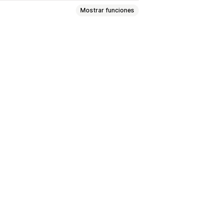
Mostrar funciones
iento con RGPD
es
Color y fuente
s y estadísticas en tiempo real
ientes