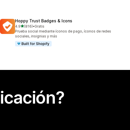
Hoppy Trust Badges & Icons
de 5 estrellas
4.9
(816)
•
Gratis
816 reseñas en total
Prueba social mediante íconos de pago, íconos de redes
sociales, insignias y más
Built for Shopify
icación?