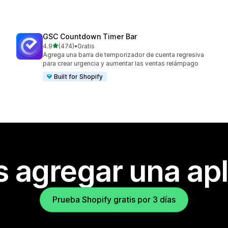
GSC Countdown Timer Bar
de 5 estrellas
4.9
(474)
•
Gratis
474 reseñas en total
Agrega una barra de temporizador de cuenta regresiva
para crear urgencia y aumentar las ventas relámpago
Built for Shopify
s agregar una apl
Prueba Shopify gratis por 3 días