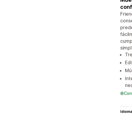
conf
Frien
conse
prede
fácil
cumpl
simpl
Tre
Edi
Múl
Int
ne
Con
Idiom