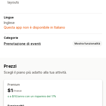
layouts
Lingue
Inglese
Questa app non è disponibile in Italiano
Categorie
Prenotazione di eventi
Mostra funzionalità
Tipo di evento
Appuntamenti
Prenotazioni
Di persona
Online
Prezzi
Eventi personalizzati
Scegli il piano più adatto alla tua attività.
Gestione delle prenotazioni
Calendario
Più prenotazioni
Annulla prenotazione
Premium
Check-in agli eventi
Notifiche via email
Multilingua
$1
/mese
In più sedi
o a $10/anno con un risparmio del 17%
Personalizzazione
Funzionalità