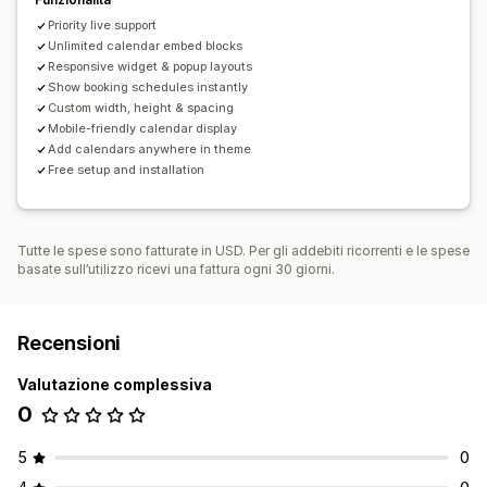
Pagine di prenotazione
Widget del calendario
Priority live support
CSS personalizzato
Unlimited calendar embed blocks
Responsive widget & popup layouts
Show booking schedules instantly
Custom width, height & spacing
Mobile-friendly calendar display
Add calendars anywhere in theme
Free setup and installation
Tutte le spese sono fatturate in USD. Per gli addebiti ricorrenti e le spese
basate sull’utilizzo ricevi una fattura ogni 30 giorni.
Recensioni
Valutazione complessiva
0
5
0