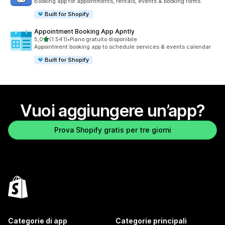
Booking app for appointments, rentals, events & booking forms.
Built for Shopify
Appointment Booking App Apntly
stelle su 5
5,0
(1.541)
•
Piano gratuito disponibile
1541 recensioni totali
Appointment booking app to schedule services & events calendar
Built for Shopify
Vuoi aggiungere un’app?
Prova Shopify gratis per tre giorni
Categorie di app
Categorie principali