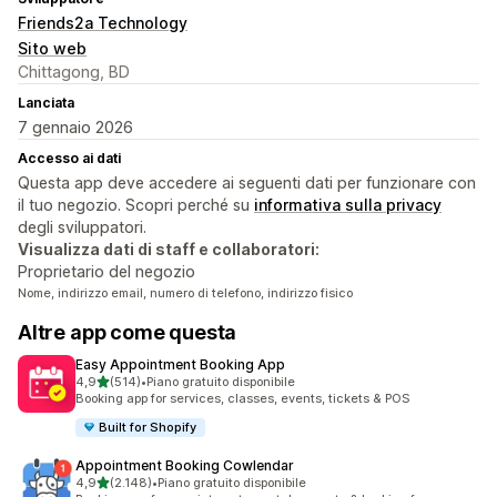
Friends2a Technology
Sito web
Chittagong, BD
Lanciata
7 gennaio 2026
Accesso ai dati
Questa app deve accedere ai seguenti dati per funzionare con
il tuo negozio. Scopri perché su
informativa sulla privacy
degli sviluppatori.
Visualizza dati di staff e collaboratori:
Proprietario del negozio
Nome, indirizzo email, numero di telefono, indirizzo fisico
Altre app come questa
Easy Appointment Booking App
stelle su 5
4,9
(514)
•
Piano gratuito disponibile
514 recensioni totali
Booking app for services, classes, events, tickets & POS
Built for Shopify
Appointment Booking Cowlendar
stelle su 5
4,9
(2.148)
•
Piano gratuito disponibile
2148 recensioni totali