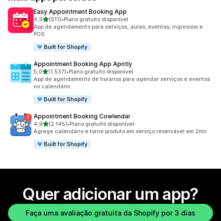
Easy Appointment Booking App
de 5 estrelas
4,9
(511)
•
Plano gratuito disponível
511 avaliações ao todo
App de agendamento para serviços, aulas, eventos, ingressos e
POS
Built for Shopify
Appointment Booking App Apntly
de 5 estrelas
5,0
(1.537)
•
Plano gratuito disponível
1537 avaliações ao todo
App de agendamento de horários para agendar serviços e eventos
no calendário
Built for Shopify
Appointment Booking Cowlendar
de 5 estrelas
4,9
(2.145)
•
Plano gratuito disponível
2145 avaliações ao todo
Agrege calendário e torne produto em serviço reservável em 2mn
Built for Shopify
Quer adicionar um app?
Faça uma avaliação gratuita da Shopify por 3 dias