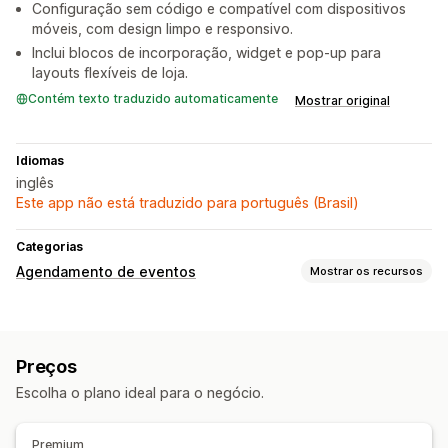
Configuração sem código e compatível com dispositivos
móveis, com design limpo e responsivo.
Inclui blocos de incorporação, widget e pop-up para
layouts flexíveis de loja.
Contém texto traduzido automaticamente
Mostrar original
Idiomas
inglês
Este app não está traduzido para português (Brasil)
Categorias
Agendamento de eventos
Mostrar os recursos
Tipo de evento
Consultas
Reservas
Presencial
Online
Preços
Eventos personalizados
Escolha o plano ideal para o negócio.
Gestão de reservas
Calendário
Várias reservas
Cancelar reservas
Premium