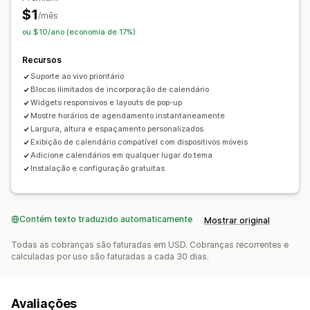
Check-in em eventos
Notificações por e-mail
$1
/mês
Em vários idiomas
De vários locais
ou $10/ano (economia de 17%)
Personalização
Recursos
Páginas de reservas
Widget de calendário
Suporte ao vivo prioritário
CSS personalizado
Blocos ilimitados de incorporação de calendário
Widgets responsivos e layouts de pop-up
Mostre horários de agendamento instantaneamente
Largura, altura e espaçamento personalizados
Exibição de calendário compatível com dispositivos móveis
Adicione calendários em qualquer lugar do tema
Instalação e configuração gratuitas
Contém texto traduzido automaticamente
Mostrar original
Todas as cobranças são faturadas em USD. Cobranças recorrentes e
calculadas por uso são faturadas a cada 30 dias.
Avaliações