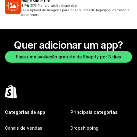
Image Slider Pro
de 5 estrelas
4,7
(57)
•
Plano gratuito disponível
57 avaliações ao todo
Faça upload de imagens para criar sliders de logotipos, carrosséis
ou banners
Quer adicionar um app?
Faça uma avaliação gratuita da Shopify por 3 dias
Categorias de app
Principais categorias
Canais de vendas
Dropshipping