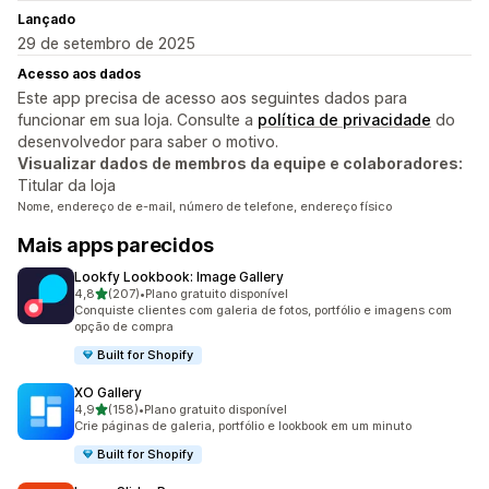
Lançado
29 de setembro de 2025
Acesso aos dados
Este app precisa de acesso aos seguintes dados para
funcionar em sua loja. Consulte a
política de privacidade
do
desenvolvedor para saber o motivo.
Visualizar dados de membros da equipe e colaboradores:
Titular da loja
Nome, endereço de e-mail, número de telefone, endereço físico
Mais apps parecidos
Lookfy Lookbook: Image Gallery
de 5 estrelas
4,8
(207)
•
Plano gratuito disponível
207 avaliações ao todo
Conquiste clientes com galeria de fotos, portfólio e imagens com
opção de compra
Built for Shopify
XO Gallery
de 5 estrelas
4,9
(158)
•
Plano gratuito disponível
158 avaliações ao todo
Crie páginas de galeria, portfólio e lookbook em um minuto
Built for Shopify