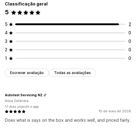
Classificação geral
5
5
2
4
0
3
0
2
0
1
0
Escrever avaliação
Todas as avaliações
Autotest Servicing NZ
Nova Zelândia
17 dias usando o app
10 de maio de 2026
Does what is says on the box and works well, and priced fairly.