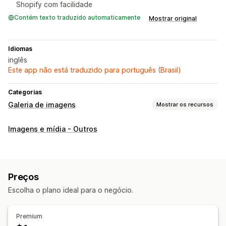
Shopify com facilidade
Contém texto traduzido automaticamente
Mostrar original
Idiomas
inglês
Este app não está traduzido para português (Brasil)
Categorias
Galeria de imagens
Mostrar os recursos
Tipos de galeria
Imagens e mídia - Outros
Carrossel
Grade
Barra deslizante
Personalização
Upload em massa
Redimensionamento de imagens
Preços
Responsividade para dispositivos móveis
Escolha o plano ideal para o negócio.
Premium