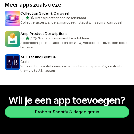
Meer apps zoals deze
Collection Slider & Carousel
van 5 sterren
5,0
(1)
•
Gratis proefperiode beschikbaar
1 recensies in totaal
Collectierasters, sliders, marquee, hotspots, masonry, carrousel
Amp Product Descriptions
van 5 sterren
5,0
(42)
•
Gratis abonnement beschikbaar
42 recensies in totaal
Accordeon-producttabbladen om SEO, verkeer en omzet een boost
te geven
AB : Testing Split URL
Gratis
Verhoog het aantal conversies door landingspagina's, content en
thema's te AB-testen
Wil je een app toevoegen?
Probeer Shopify 3 dagen gratis