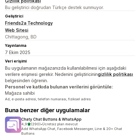
Gizlilik politikası
Bu geliştirici doğrudan Türkçe destek sunmuyor.
Geliştirici
Friends2a Technology
Web Sitesi
Chittagong, BD
Yayınlanma
7 Ekim 2025
Veri erişimi
Bu uygulamanın mağazanızda kullanılabilmesi için aşağıdaki
verilere erişmesi gerekir. Nedenini geliştiricinin
gizlilik politikası
belgesinden öğrenin.
Personel ve katkıda bulunan verilerini görüntüle:
Mağaza sahibi
Ad, e-posta adresi, telefon numarası, fiziksel adres
Buna benzer diğer uygulamalar
Chaty Chat Buttons & WhatsApp
5 yıldız üzerinden
4,9
(290)
•
Ücretsiz plan mevcut
toplam 290 değerlendirme
Add WhatsApp Chat, Facebook Messenger, Line & 20+ Chat
Buttons