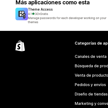
Más aplicaciones como esta
Theme Access
de 5 estrellas
4.1
(4)
•
Gratis
4 reseñas en total
Manage passwords for each developer working on your
themes
Categorías de ap
Canales de venta
Búsqueda de pro
Venta de product
Pedidos y envíos
Diseño de tiendas
Marketing y conve