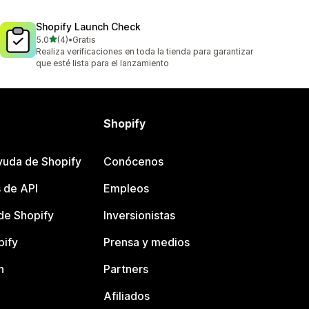
Shopify Launch Check
de 5 estrellas
5.0
(4)
•
Gratis
4 reseñas en total
Realiza verificaciones en toda la tienda para garantizar
que esté lista para el lanzamiento
Shopify
yuda de Shopify
Conócenos
 de API
Empleos
e Shopify
Inversionistas
pify
Prensa y medios
n
Partners
Afiliados