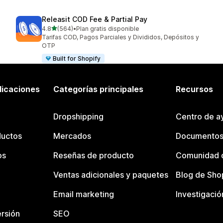
Releasit COD Fee & Partial Pay
de 5 estrellas
4.8
(564)
•
Plan gratis disponible
564 reseñas en total
Tarifas COD, Pagos Parciales y Divididos, Depósitos y
OTP
Built for Shopify
licaciones
Categorías principales
Recursos
Dropshipping
Centro de a
ductos
Mercados
Documentos
os
Reseñas de producto
Comunidad d
Ventas adicionales y paquetes
Blog de Sho
Email marketing
Investigació
rsión
SEO