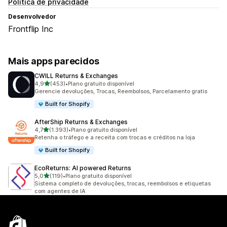
Política de privacidade
Desenvolvedor
Frontflip Inc
Mais apps parecidos
CWILL Returns & Exchanges
de 5 estrelas
4,9
(453)
•
Plano gratuito disponível
453 avaliações ao todo
Gerencie devoluções, Trocas, Reembolsos, Parcelamento gratis
Built for Shopify
AfterShip Returns & Exchanges
de 5 estrelas
4,7
(1.393)
•
Plano gratuito disponível
1393 avaliações ao todo
Retenha o tráfego e a receita com trocas e créditos na loja
Built for Shopify
EcoReturns: AI powered Returns
de 5 estrelas
5,0
(119)
•
Plano gratuito disponível
119 avaliações ao todo
Sistema completo de devoluções, trocas, reembolsos e etiquetas
com agentes de IA