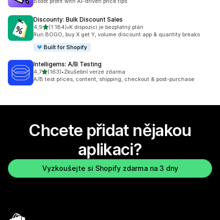
Boost profit with AI-driven price tips
Discounty: Bulk Discount Sales
z 5 hvězd
4,9
(1 184)
•
K dispozici je bezplatný plán
Celkový počet recenzí: 1184
Run BOGO, buy X get Y, volume discount app & quantity breaks
Built for Shopify
Intelligems: A/B Testing
z 5 hvězd
4,7
(163)
•
Zkušební verze zdarma
Celkový počet recenzí: 163
A/B test prices, content, shipping, checkout & post-purchase
Chcete přidat nějakou
aplikaci?
Vyzkoušejte si Shopify zdarma na 3 dny