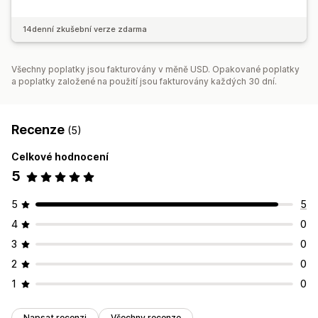
14denní zkušební verze zdarma
Všechny poplatky jsou fakturovány v měně USD. Opakované poplatky
a poplatky založené na použití jsou fakturovány každých 30 dní.
Recenze
(5)
Celkové hodnocení
5
5
5
4
0
3
0
2
0
1
0
Napsat recenzi
Všechny recenze