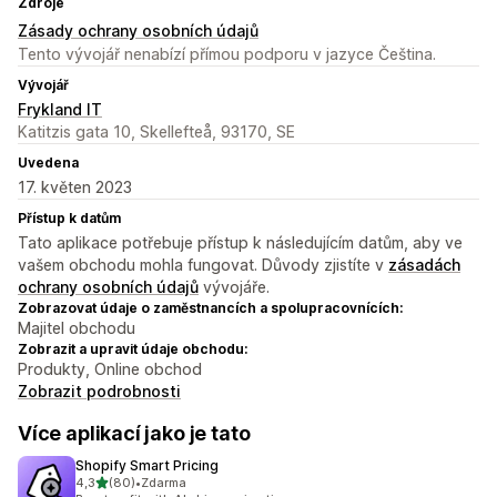
Zdroje
Zásady ochrany osobních údajů
Tento vývojář nenabízí přímou podporu v jazyce Čeština.
Vývojář
Frykland IT
Katitzis gata 10, Skellefteå, 93170, SE
Uvedena
17. květen 2023
Přístup k datům
Tato aplikace potřebuje přístup k následujícím datům, aby ve
vašem obchodu mohla fungovat. Důvody zjistíte v
zásadách
ochrany osobních údajů
vývojáře.
Zobrazovat údaje o zaměstnancích a spolupracovnících:
Majitel obchodu
Zobrazit a upravit údaje obchodu:
Produkty, Online obchod
Zobrazit podrobnosti
Více aplikací jako je tato
Shopify Smart Pricing
z 5 hvězd
4,3
(80)
•
Zdarma
Celkový počet recenzí: 80