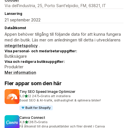
Via dell'industria, 25, Porto Sant'elpidio, FM, 63821, IT
Lansering
21 september 2022
Dataåtkomst
Appen behöver tillgång till följande data för att kunna fungera
med din butik. Läs mer om anledningen till detta i utvecklarens
integritetspolicy
.
Visa personal- och medarbetaruppgifter:
Butiksägare
Visa och redigera butiksuppgifter:
Produkter
Mer information
Fler appar som den här
Tiny SEO Speed Image Optimizer
av 5 stjärnor
5,0
(2 247)
•
Gratis att installera
2247 recensioner totalt
Boost SEO & AI-trafik, sidhastighet & optimera bilder!
Built for Shopify
Canva Connect
av 5 stjärnor
4,8
(387)
•
Gratis
387 recensioner totalt
Få åtkomst till dina produktbilder och filer direkt i Canva