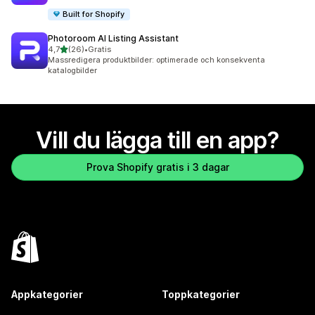
Built for Shopify
Photoroom AI Listing Assistant
av 5 stjärnor
4,7
(26)
•
Gratis
26 recensioner totalt
Massredigera produktbilder: optimerade och konsekventa
katalogbilder
Vill du lägga till en app?
Prova Shopify gratis i 3 dagar
Appkategorier
Toppkategorier