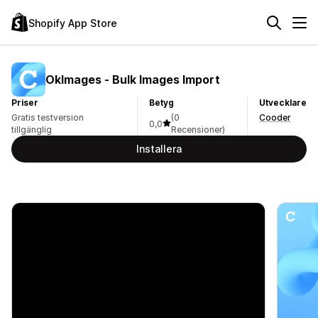
Shopify App Store
OkImages ‑ Bulk Images Import
Priser
Betyg
Utvecklare
Gratis testversion
(0
Cooder
0,0
tillgänglig
Recensioner)
Installera