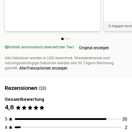
Globale Abschnitte
Globale Stile
Benutzerdefinierte Schriftarten
Individueller Code
Übersetzung
Lokalisierung
KI-Generierung
SEO
Responsivität für Mobilgeräte
Langsames Laden
5-tägiger kos
Einblicke und Tipps
Audits
Tests
Tracking
Aktivitätsprotokolle
Enthält automatisch übersetzten Text
Original anzeigen
Alle Gebühren werden in USD berechnet. Wiederkehrende und
nutzungsabhängige Gebühren werden alle 30 Tage in Rechnung
gestellt.
Alle Preisoptionen anzeigen
Rezensionen
(33)
Gesamtbewertung
4,8
5
30
4
2