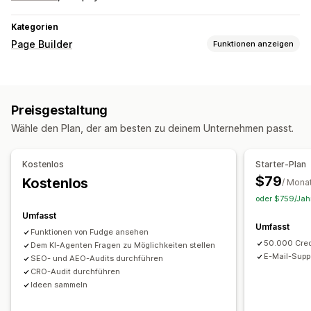
Kategorien
Page Builder
Funktionen anzeigen
Seitentypen
Landing Pages
Startseiten
Produktseiten
Kollektionen
Preisgestaltung
Erscheint-demnächst-Seiten
Blogs
FAQs
Wähle den Plan, der am besten zu deinem Unternehmen passt.
Help Center-Seiten
Kontaktseiten
Über uns-Seiten
Danke-Seiten
Schnellansicht
Fußzeilen
Popups
Kostenlos
Starter-Plan
Formulare
404-Seiten
Presseseiten
Karriereseiten
$79
Kostenlos
/ Mona
Rechtsseiten
Link auf der Bioseite
Seite "Rezensionen"
oder $759/Jahr
Preisgestaltungsseiten
Theme-Abschnitte
Umfasst
Individuelle Seiten
Umfasst
Funktionen von Fudge ansehen
50.000 Cred
Seiten verwalten
Dem KI-Agenten Fragen zu Möglichkeiten stellen
E-Mail-Supp
SEO- und AEO-Audits durchführen
Editor-Tool
Elemente
Vorlagen
Automatisierungen
CRO-Audit durchführen
Seiten speichern
Entwurfsseiten
Massenbearbeitung
Ideen sammeln
Massenveröffentlichung
Inhaltssynchronisierung