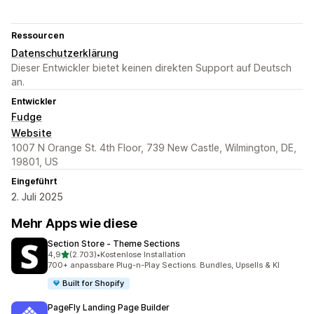
Ressourcen
Datenschutzerklärung
Dieser Entwickler bietet keinen direkten Support auf Deutsch
an.
Entwickler
Fudge
Website
1007 N Orange St. 4th Floor, 739 New Castle, Wilmington, DE,
19801, US
Eingeführt
2. Juli 2025
Mehr Apps wie diese
Section Store ‑ Theme Sections
von 5 Sternen
4,9
(2.703)
•
Kostenlose Installation
2703 Rezensionen insgesamt
700+ anpassbare Plug-n-Play Sections. Bundles, Upsells & KI
Built for Shopify
PageFly Landing Page Builder