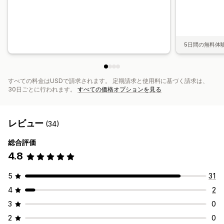
カスタムフォント
カスタムコード
翻訳
ローカライズ
AI生成
SEO
モバイル対応
遅延読み込み
インサイトとヒント
監査
テスト
追跡
アクティビティログ
5日間の無料体
すべての料金はUSDで請求されます。 定期請求と使用料に基づく請求は、
30日ごとに行われます。
すべての価格オプションを見る
レビュー
(34)
総合評価
4.8
5
31
4
2
3
0
2
0