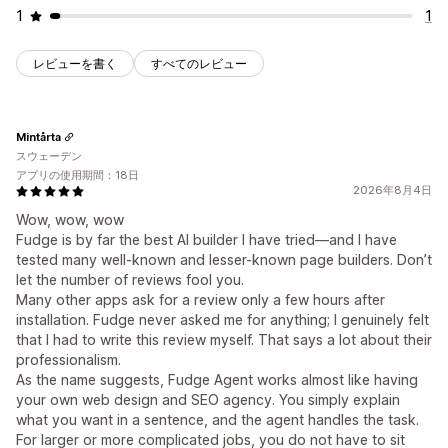
1
1
レビューを書く
すべてのレビュー
Mintårta
スウェーデン
アプリの使用期間：18日
2026年8月4日
Wow, wow, wow
Fudge is by far the best AI builder I have tried—and I have
tested many well-known and lesser-known page builders. Don’t
let the number of reviews fool you.
Many other apps ask for a review only a few hours after
installation. Fudge never asked me for anything; I genuinely felt
that I had to write this review myself. That says a lot about their
professionalism.
As the name suggests, Fudge Agent works almost like having
your own web design and SEO agency. You simply explain
what you want in a sentence, and the agent handles the task.
For larger or more complicated jobs, you do not have to sit