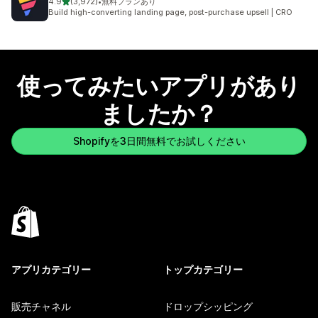
5つ星中
4.9
(3,972)
•
無料プランあり
合計レビュー数：3972件
Build high-converting landing page, post-purchase upsell | CRO
使ってみたいアプリがあり
ましたか？
Shopifyを3日間無料でお試しください
アプリカテゴリー
トップカテゴリー
販売チャネル
ドロップシッピング