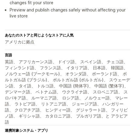
changes fit your store
Preview and publish changes safely without affecting your
live store
あなたのストアと同じようなストアに人気
アメリカに拠点
言語
英語、 アフリカーンス語、 ドイツ語、 スペイン語、 チェコ語、
フィンランド語、 フランス語、 イタリア語、 日本語、 韓国語、
ノルウェー語 (ブークモール)、 オランダ語、 ポーランド語、 ポ
ルトガル語 (ブラジル)、 ポルトガル語 (ポルトガル)、 スウェーデ
ン語、 タイ語、 トルコ語、 中国語 (簡体字)、 中国語 (繁体字)、
デンマーク語、 ベトナム語、 ウクライナ語、 スロベニア語、 ス
ロバキア語、 ルーマニア語、 ロシア語、 ノルウェー語、 マレー
語、 ラトビア語、 リトアニア語、 ジョージア語、 ハンガリー
語、 クロアチア語、 ヒンディー語、 グジャラート語、 フィリピ
ノ語、 ギリシャ語、 カタロニア語、 ブルガリア語、と アラビア
語
連携対象システム・アプリ