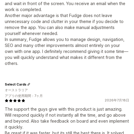
and wait in front of the screen. You receive an email when the
work is completed.
Another major advantage is that Fudge does not leave
unnecessary code and clutter in your theme if you decide to
remove the app. You can also make manual adjustments
yourself whenever needed.
In summary, Fudge allows you to manage design, navigation,
SEO and many other improvements almost entirely on your
own with one app. I definitely recommend giving it some time—
you will quickly understand what makes it different from the
others.
Select Cards
オーストラリア
アプリの使用期間：7ヶ月
2026年7月18日
The support the guys give with this product is just amazing.
Will respond quickly if not instantly all the time, and go above
and beyond. Also take feedback on board and even implement
it quickly.
Be great if it was faster, but its still the best there is. It solved