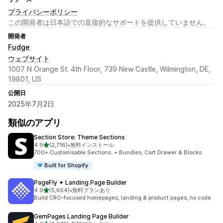
プライバシーポリシー
この開発者は日本語での直接的なサポートを提供していません。
開発者
Fudge
ウェブサイト
1007 N Orange St. 4th Floor, 739 New Castle, Wilmington, DE,
19801, US
公開日
2025年7月2日
類似のアプリ
Section Store: Theme Sections
5つ星中
4.9
(2,716)
•
無料インストール
合計レビュー数：2716件
700+ Customisable Sections. + Bundles, Cart Drawer & Blocks
Built for Shopify
PageFly ✦ Landing Page Builder
5つ星中
4.9
(5,654)
•
無料プランあり
合計レビュー数：5654件
Build CRO-focused homepages, landing & product pages, no code
GemPages Landing Page Builder