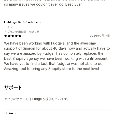
so many issues we couldn't ever do. Best. Ever..
Lieblinge Barfußschuhe
ドイツ
アプリの使用期間：約2ヶ月
2026年7月17日
We have been working with Fudge.ai and the awesome
support of Simeon for about 40 days now and actually have to
say we are amazed by Fudge. This completely replaces the
best Shopify agency we have been working with until present.
We have yet to find a task that fudge.ai was not able to do.
Amazing tool to bring any Shopify store to the next level
サポート
アプリのサポートは Fudge が提供しています。
リソース