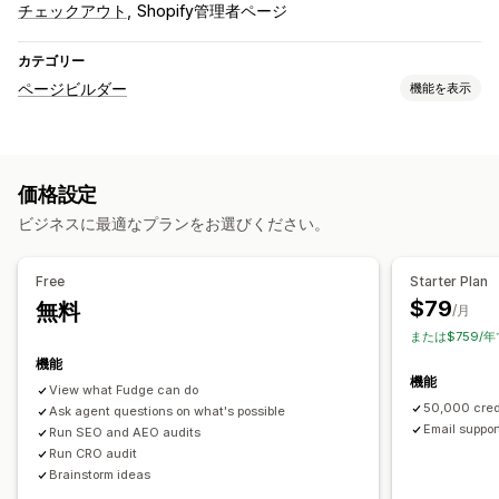
チェックアウト
Shopify管理者ページ
カテゴリー
ページビルダー
機能を表示
ページの種類
ランディングページ
ホームページ
商品ページ
コレクション
価格設定
準備中ページ
ブログ
よくある質問
ヘルプセンターページ
ビジネスに最適なプランをお選びください。
お問い合わせページ
About us (会社概要) ページ
カートページ
お礼ページ
クイックビュー
フッター
ポップアップ
フォーム
Free
Starter Plan
404ページ
プレスページ
採用情報ページ
法的事項ページ
$79
無料
/月
リンクインバイオページ
レビューページ
価格設定ページ
または$759/
テーマセクション
カスタムページ
機能
機能
ページ管理
View what Fudge can do
50,000 cred
編集ツール
Ask agent questions on what's possible
要素
テンプレート
オートメーション
Email suppor
Run SEO and AEO audits
ページの保存
ページの下書き
一括編集
一括公開
Run CRO audit
コンテンツ同期
グローバルセクション
グローバルスタイル
Brainstorm ideas