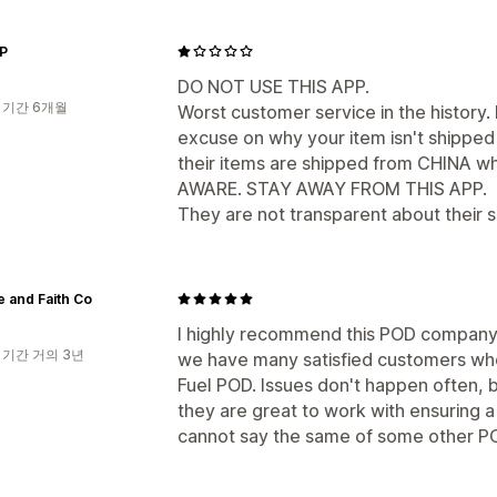
P
DO NOT USE THIS APP.
 기간 6개월
Worst customer service in the history.
excuse on why your item isn't shipped 
their items are shipped from CHINA wh
AWARE. STAY AWAY FROM THIS APP.
They are not transparent about their sh
 and Faith Co
I highly recommend this POD company. 
 기간 거의 3년
we have many satisfied customers who
Fuel POD. Issues don't happen often, 
they are great to work with ensuring a 
cannot say the same of some other PO