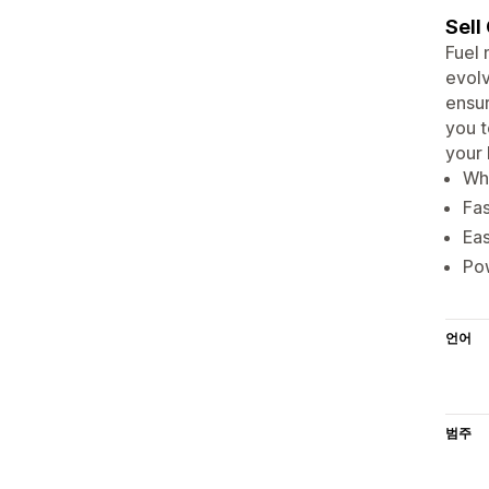
Sell
Fuel 
evolv
ensur
you t
your 
Who
Fas
Eas
Pow
언어
범주