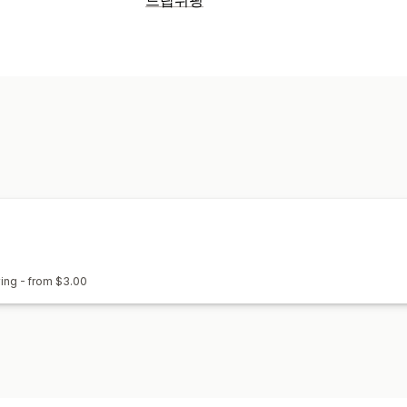
디자인 도구
실물 모형 생성기
개인 맞
판매할 수 있는 제품
제품
의류 및 액세서리
가방 및 여행가방
집 
전체 인쇄
가방
담요
의류
자수
모자
조달(소싱) 위치
레이저 공예
주얼리
월 아트
친환경
멕시코
미국
베트남
중국
배송 옵션
브랜드 없는 제품
맞춤형 배송
전체 주
포괄적 가격 책정
주문 추적
ing - from $3.00