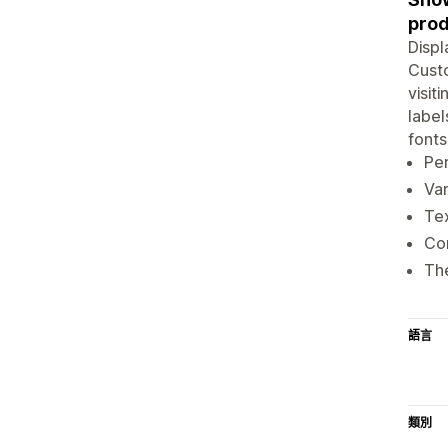
prod
Displ
Custo
visit
label
fonts
Per
Var
Tex
Con
The
語言
類別