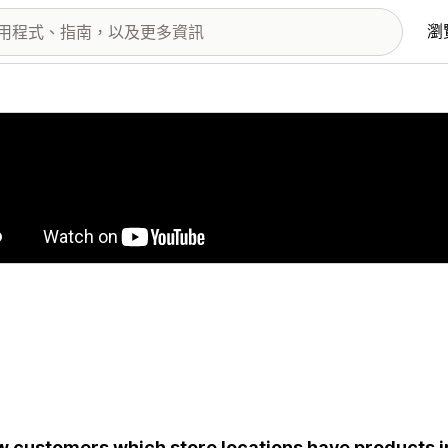
瀏
圖片圖庫
 customers which store locations have products in 