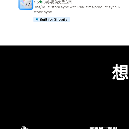
滿分 5 顆星
4.5
(69)
•
提供免費方案
共有 69 則評價
One/ Multi store sync with Real-time product sync &
stock sync
Built for Shopify
想