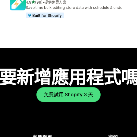
滿分 5 顆星
4.9
(99)
•
提供免費方案
共有 99 則評價
Save time bulk editing store data with schedule & undo
Built for Shopify
要新增應用程式
免費試用 Shopify 3 天