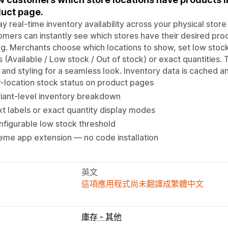
uct page.
ay real-time inventory availability across your physical stor
mers can instantly see which stores have their desired prod
ing. Merchants choose which locations to show, set low stoc
s (Available / Low stock / Out of stock) or exact quantities.
 and styling for a seamless look. Inventory data is cached 
-location stock status on product pages
iant-level inventory breakdown
t labels or exact quantity display modes
figurable low stock threshold
me app extension — no code installation
英文
這項應用程式尚未翻譯成繁體中文
庫存 - 其他