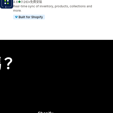
滿分 5 顆星
4.6
(126)
•
免費安裝
共有 126 則評價
Real-time sync of inventory, products, collections and
more.
Built for Shopify
嗎？