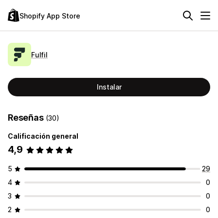
Shopify App Store
Fulfil
Instalar
Reseñas
(30)
Calificación general
4,9
5
29
4
0
3
0
2
0